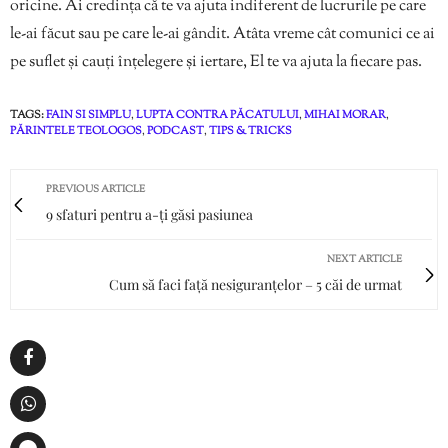
oricine. Ai credința că te va ajuta indiferent de lucrurile pe care
le-ai făcut sau pe care le-ai gândit. Atâta vreme cât comunici ce ai
pe suflet și cauți înțelegere și iertare, El te va ajuta la fiecare pas.
TAGS:
FAIN SI SIMPLU
,
LUPTA CONTRA PĂCATULUI
,
MIHAI MORAR
,
PĂRINTELE TEOLOGOS
,
PODCAST
,
TIPS & TRICKS
PREVIOUS ARTICLE
9 sfaturi pentru a-ți găsi pasiunea
NEXT ARTICLE
Cum să faci față nesiguranțelor – 5 căi de urmat