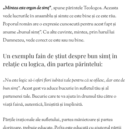
„Mintea este organ de simț”
,
spune părintele Teologos. Aceasta
vede lucrurile în ansamblu și simte ce este bine și ce este rău.
Poporul român are o expresie cunoscută pentru acest fapt și
anume „bunul simț”. Cu alte cuvinte, mintea, prin harul lui
Dumnezeu, vede corect ce este sau nu bine.
Un exemplu fain de știut despre bun simț în
relație cu logica, din partea părintelui:
„Nu este logic să-i oferi flori iubitei tale pentru că se ofilesc, dar este de
bun simț”.
Acest gest va aduce bucurie în sufletul tău și al
partenerei tale. Bucurie care te va ajuta în drumul tău către o
viață faină, autentică, liniștită și împlinită.
Părțile iraționale ale sufletului, partea mânietoare și partea
doritoare, trebuie educate. Pofta este educată cu ajutorul părții