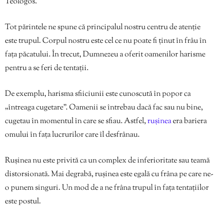
Teologos.
Tot părintele ne spune că principalul nostru centru de atenție
este trupul. Corpul nostru este cel ce nu poate fi ținut în frâu în
fața păcatului. În trecut, Dumnezeu a oferit oamenilor harisme
pentru a se feri de tentații.
De exemplu, harisma sfiiciunii este cunoscută în popor ca
„întreaga cugetare”. Oamenii se întrebau dacă fac sau nu bine,
cugetau în momentul în care se sfiau. Astfel,
rușinea
era bariera
omului în fața lucrurilor care îl desfrânau.
Rușinea nu este privită ca un complex de inferioritate sau teamă
distorsionată. Mai degrabă, rușinea este egală cu frâna pe care ne-
o punem singuri. Un mod de a ne frâna trupul în fața tentațiilor
este postul.