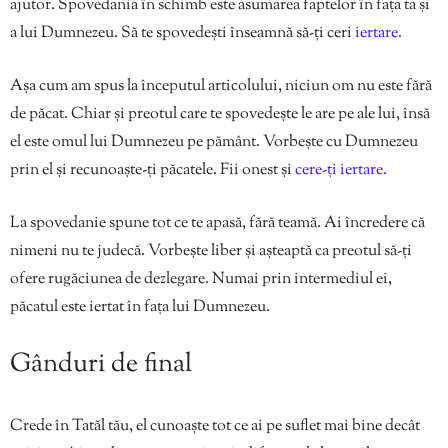
ajutor. Spovedania în schimb este asumarea faptelor în fața ta și
a lui Dumnezeu. Să te spovedești înseamnă să-ți ceri
iertare.
Așa cum am spus la începutul articolului, niciun om nu este fără
de păcat. Chiar și preotul care te spovedește le are pe ale lui, însă
el este omul lui Dumnezeu pe pământ. Vorbește cu Dumnezeu
prin el și recunoaște-ți păcatele. Fii onest și
cere-ți iertare.
La spovedanie spune tot ce te apasă, fără teamă. Ai încredere că
nimeni nu te judecă. Vorbește liber și așteaptă ca preotul să-ți
ofere rugăciunea de dezlegare. Numai prin intermediul ei,
păcatul este iertat în fața lui Dumnezeu.
Gânduri de final
Crede în Tatăl tău, el cunoaște tot ce ai pe suflet mai bine decât