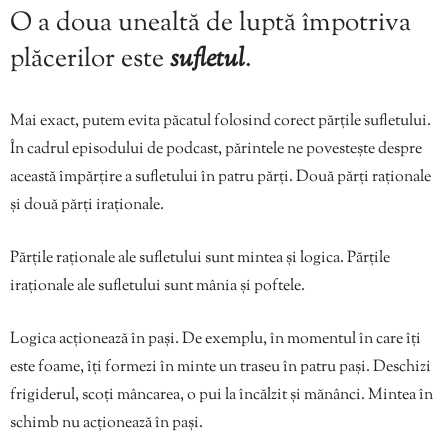
O a doua unealtă de luptă împotriva
plăcerilor este
sufletul
.
Mai exact, putem evita păcatul folosind corect părțile sufletului.
În cadrul episodului de podcast, părintele ne povestește despre
această împărțire a sufletului în patru părți. Două părți raționale
și două părți iraționale.
Părțile raționale ale sufletului sunt mintea și logica. Părțile
iraționale ale sufletului sunt mânia și poftele.
Logica acționează în pași. De exemplu, în momentul în care îți
este foame, îți formezi în minte un traseu în patru pași. Deschizi
frigiderul, scoți mâncarea, o pui la încălzit și mănânci. Mintea în
schimb nu acționează în pași.