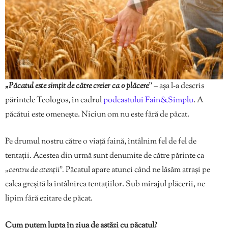
„Păcatul este simțit de către creier ca o plăcere
” – așa l-a descris
părintele Teologos, în cadrul
podcastului Fain&Simplu
. A
păcătui este omenește. Niciun om nu este fără de păcat.
Pe drumul nostru către o viață faină, întâlnim fel de fel de
tentații. Acestea din urmă sunt denumite de către părinte ca
„centru de atenții”.
Păcatul apare atunci când ne lăsăm atrași pe
calea greșită la întâlnirea tentațiilor. Sub mirajul plăcerii, ne
lipim fără ezitare de păcat.
Cum putem lupta în ziua de astăzi cu păcatul?