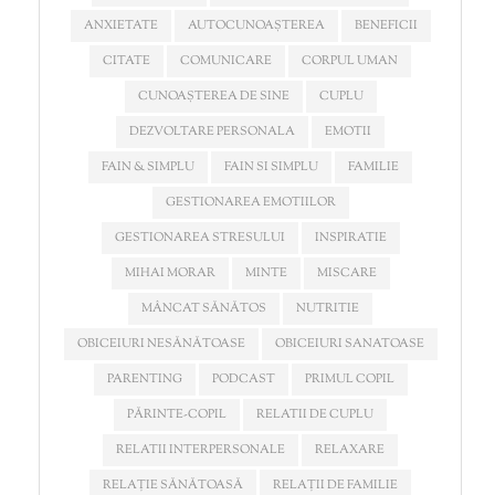
ANXIETATE
AUTOCUNOAȘTEREA
BENEFICII
CITATE
COMUNICARE
CORPUL UMAN
CUNOAȘTEREA DE SINE
CUPLU
DEZVOLTARE PERSONALA
EMOTII
FAIN & SIMPLU
FAIN SI SIMPLU
FAMILIE
GESTIONAREA EMOTIILOR
GESTIONAREA STRESULUI
INSPIRATIE
MIHAI MORAR
MINTE
MISCARE
MÂNCAT SĂNĂTOS
NUTRITIE
OBICEIURI NESĂNĂTOASE
OBICEIURI SANATOASE
PARENTING
PODCAST
PRIMUL COPIL
PĂRINTE-COPIL
RELATII DE CUPLU
RELATII INTERPERSONALE
RELAXARE
RELAȚIE SĂNĂTOASĂ
RELAȚII DE FAMILIE