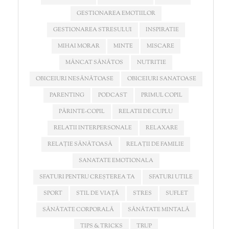
GESTIONAREA EMOTIILOR
GESTIONAREA STRESULUI
INSPIRATIE
MIHAI MORAR
MINTE
MISCARE
MÂNCAT SĂNĂTOS
NUTRITIE
OBICEIURI NESĂNĂTOASE
OBICEIURI SANATOASE
PARENTING
PODCAST
PRIMUL COPIL
PĂRINTE-COPIL
RELATII DE CUPLU
RELATII INTERPERSONALE
RELAXARE
RELAȚIE SĂNĂTOASĂ
RELAȚII DE FAMILIE
SANATATE EMOTIONALA
SFATURI PENTRU CREȘTEREA TA
SFATURI UTILE
SPORT
STIL DE VIAȚĂ
STRES
SUFLET
SĂNĂTATE CORPORALĂ
SĂNĂTATE MINTALĂ
TIPS & TRICKS
TRUP