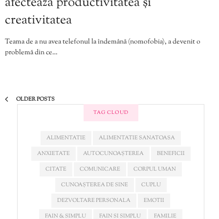
afectează productivitatea și
creativitatea
Teama de a nu avea telefonul la îndemână (nomofobia), a devenit o
problemă din ce…
OLDER POSTS
TAG CLOUD
ALIMENTATIE
ALIMENTATIE SANATOASA
ANXIETATE
AUTOCUNOAȘTEREA
BENEFICII
CITATE
COMUNICARE
CORPUL UMAN
CUNOAȘTEREA DE SINE
CUPLU
DEZVOLTARE PERSONALA
EMOTII
FAIN & SIMPLU
FAIN SI SIMPLU
FAMILIE