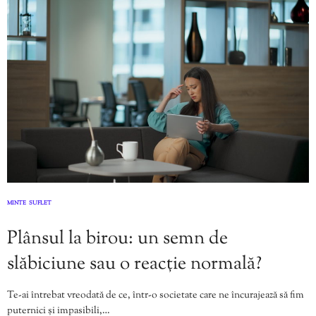
MINTE
SUFLET
,
Plânsul la birou: un semn de
slăbiciune sau o reacție normală?
Te-ai întrebat vreodată de ce, într-o societate care ne încurajează să fim
puternici și impasibili,…