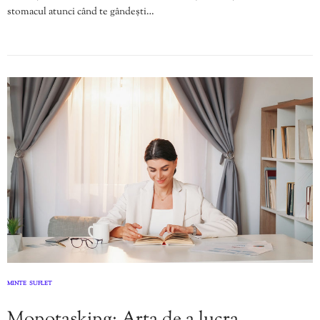
stomacul atunci când te gândești…
MINTE
SUFLET
,
Monotasking: Arta de a lucra