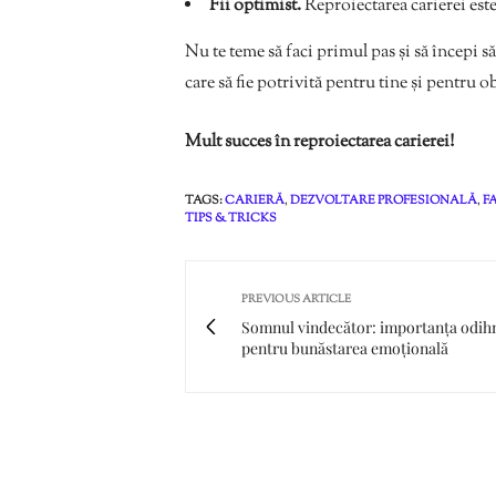
Fii optimist.
Reproiectarea carierei este
Nu te teme să faci primul pas și să începi s
care să fie potrivită pentru tine și pentru ob
Mult succes în reproiectarea carierei!
TAGS:
CARIERĂ
,
DEZVOLTARE PROFESIONALĂ
,
F
TIPS & TRICKS
PREVIOUS ARTICLE
Somnul vindecător: importanța odih
pentru bunăstarea emoțională