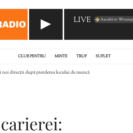
LIVE
Ascultă în Winamp
CLUB PENTRU
MINTE
TRUP
SUFLET
i noi direcții după pierderea locului de muncă
carierei: