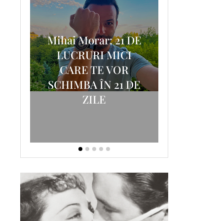
Mihai Morar: 21 DE
i
LUCRURI MICI
AM
SCRISOA
CARE TE VOR
T-
FOSTUL
SCHIMBA ÎN 21 DE
ZILE