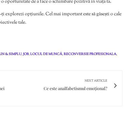
 o oportunitate de a face o schimbare pozitivă în viața ta.
ă-ți explorezi opțiunile. Cel mai important este să găsești o cale
iectivele tale.
AIN & SIMPLU
,
JOB
,
LOCUL DE MUNCĂ
,
RECONVERSIE PROFESIONALA
,
NEXT ARTICLE
nei
Ce este analfabetismul emoțional?