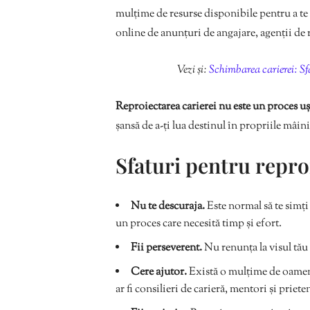
mulțime de resurse disponibile pentru a te 
online de anunțuri de angajare, agenții de r
Vezi și:
Schimbarea carierei: Sf
Reproiectarea carierei nu este un proces ușo
șansă de a-ți lua destinul în propriile mâini
Sfaturi pentru repro
Nu te descuraja.
Este normal să te simți 
un proces care necesită timp și efort.
Fii perseverent.
Nu renunța la visul tău 
Cere ajutor.
Există o mulțime de oameni 
ar fi consilieri de carieră, mentori și priete