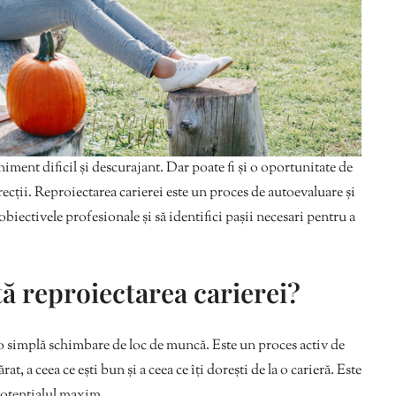
niment dificil și descurajant. Dar poate fi și o oportunitate de
irecții. Reproiectarea carierei este un proces de autoevaluare și
 obiectivele profesionale și să identifici pașii necesari pentru a
ă reproiectarea carierei?
 o simplă schimbare de loc de muncă. Este un proces activ de
t, a ceea ce ești bun și a ceea ce îți dorești de la o carieră. Este
 potențialul maxim.