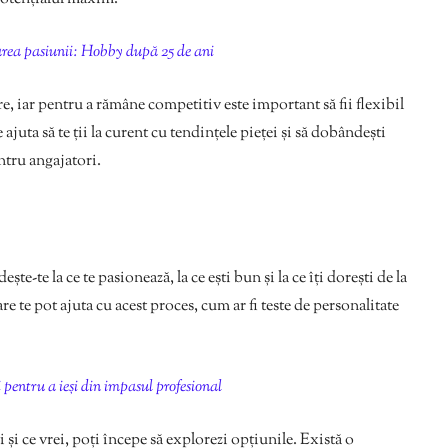
ea pasiunii: Hobby după 25 de ani
 iar pentru a rămâne competitiv este important să fii flexibil
 ajuta să te ții la curent cu tendințele pieței și să dobândești
entru angajatori.
te-te la ce te pasionează, la ce ești bun și la ce îți dorești de la
are te pot ajuta cu acest proces, cum ar fi teste de personalitate
i pentru a ieși din impasul profesional
 și ce vrei, poți începe să explorezi opțiunile. Există o