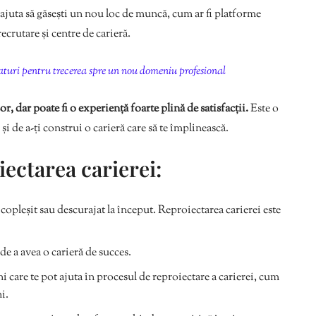
ajuta să găsești un nou loc de muncă, cum ar fi platforme
ecrutare și centre de carieră.
aturi pentru trecerea spre un nou domeniu profesional
r, dar poate fi o experiență foarte plină de satisfacții.
Este o
 și de a-ți construi o carieră care să te împlinească.
iectarea carierei:
copleșit sau descurajat la început. Reproiectarea carierei este
de a avea o carieră de succes.
care te pot ajuta în procesul de reproiectare a carierei, cum
ni.