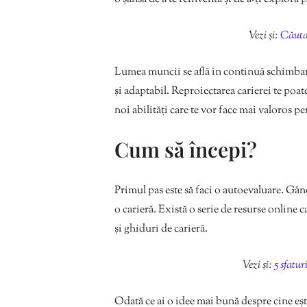
Vezi și:
Căutar
Lumea muncii se află în continuă schimbare,
și adaptabil. Reproiectarea carierei te poate
noi abilități care te vor face mai valoros p
Cum să începi?
Primul pas este să faci o autoevaluare. Gândeș
o carieră. Există o serie de resurse online c
și ghiduri de carieră.
Vezi și:
5 sfatur
Odată ce ai o idee mai bună despre cine ești