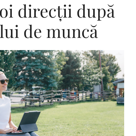
oi direcții după
ului de muncă
Editorial Miha
Morar: CUM L-
SALVAT PE FĂ
FRUMOS