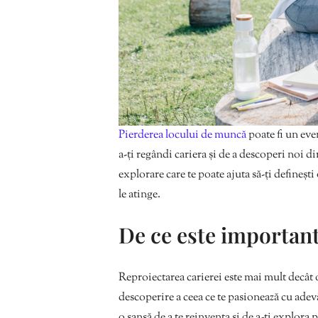
Pierderea locului de muncă
poate fi un eve
a-ți regândi cariera și de a descoperi noi d
explorare care te poate ajuta să-ți definești
le atinge.
De ce este important
Reproiectarea carierei este mai mult decât
descoperire a ceea ce te pasionează cu adevăra
o șansă de a te reinventa și de a-ți explora