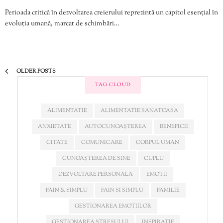
Perioada critică în dezvoltarea creierului reprezintă un capitol esențial în
evoluția umană, marcat de schimbări…
OLDER POSTS
TAG CLOUD
ALIMENTATIE
ALIMENTATIE SANATOASA
ANXIETATE
AUTOCUNOAȘTEREA
BENEFICII
CITATE
COMUNICARE
CORPUL UMAN
CUNOAȘTEREA DE SINE
CUPLU
DEZVOLTARE PERSONALA
EMOTII
FAIN & SIMPLU
FAIN SI SIMPLU
FAMILIE
GESTIONAREA EMOTIILOR
GESTIONAREA STRESULUI
INSPIRATIE