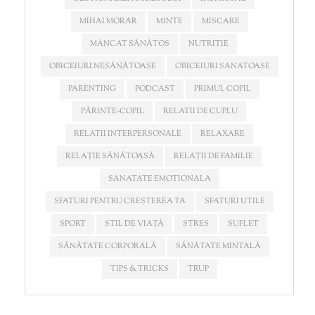
MIHAI MORAR
MINTE
MISCARE
MÂNCAT SĂNĂTOS
NUTRITIE
OBICEIURI NESĂNĂTOASE
OBICEIURI SANATOASE
PARENTING
PODCAST
PRIMUL COPIL
PĂRINTE-COPIL
RELATII DE CUPLU
RELATII INTERPERSONALE
RELAXARE
RELAȚIE SĂNĂTOASĂ
RELAȚII DE FAMILIE
SANATATE EMOTIONALA
SFATURI PENTRU CREȘTEREA TA
SFATURI UTILE
SPORT
STIL DE VIAȚĂ
STRES
SUFLET
SĂNĂTATE CORPORALĂ
SĂNĂTATE MINTALĂ
TIPS & TRICKS
TRUP