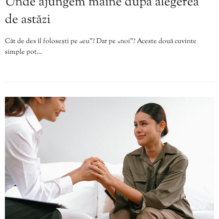
Unde ajungem mâine după alegerea
de astăzi
Cât de des îl folosești pe „eu”? Dar pe „noi”? Aceste două cuvinte
simple pot…