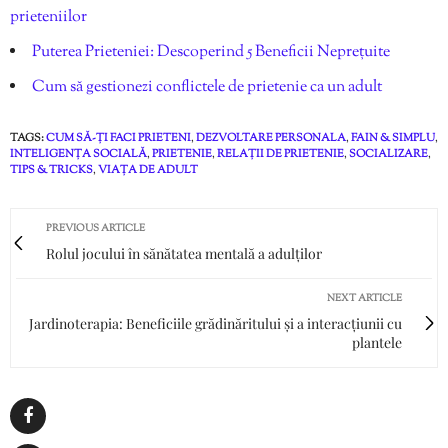
prieteniilor
Puterea Prieteniei: Descoperind 5 Beneficii Neprețuite
Cum să gestionezi conflictele de prietenie ca un adult
TAGS:
CUM SĂ-ȚI FACI PRIETENI
,
DEZVOLTARE PERSONALA
,
FAIN & SIMPLU
,
INTELIGENȚA SOCIALĂ
,
PRIETENIE
,
RELAȚII DE PRIETENIE
,
SOCIALIZARE
,
TIPS & TRICKS
,
VIAȚA DE ADULT
PREVIOUS ARTICLE
Rolul jocului în sănătatea mentală a adulților
NEXT ARTICLE
Jardinoterapia: Beneficiile grădinăritului și a interacțiunii cu
plantele