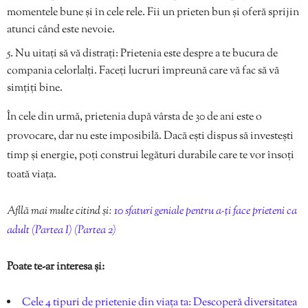
momentele bune și în cele rele. Fii un prieten bun și oferă sprijin
atunci când este nevoie.
Nu uitați să vă distrați: Prietenia este despre a te bucura de
compania celorlalți. Faceți lucruri împreună care vă fac să vă
simțiți bine.
În cele din urmă, prietenia după vârsta de 30 de ani este o
provocare, dar nu este imposibilă. Dacă ești dispus să investești
timp și energie, poți construi legături durabile care te vor însoți
toată viața.
Afllă mai multe citind și:
10 sfaturi geniale pentru a-ți face prieteni ca
adult (Partea I)
(Partea 2)
Poate te-ar interesa și:
Cele 4 tipuri de prietenie din viața ta: Descoperă diversitatea