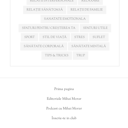
RELATII INTERPERSONALE
RELAXARE
RELAȚIE SĂNĂTOASĂ
RELAȚII DE FAMILIE
SANATATE EMOTIONALA
SFATURI PENTRU CREȘTEREA TA
SFATURI UTILE
SPORT
STIL DE VIAȚĂ
STRES
SUFLET
SĂNĂTATE CORPORALĂ
SĂNĂTATE MINTALĂ
TIPS & TRICKS
TRUP
Prima pagina
Editoriale Mihai Morar
Podcast cu Mihai Morar
Înscrie-te in club