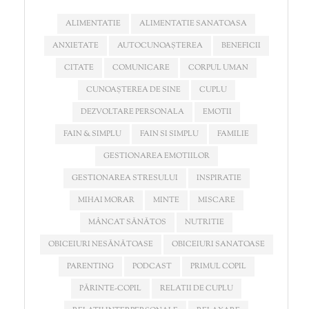
ALIMENTATIE
ALIMENTATIE SANATOASA
ANXIETATE
AUTOCUNOAȘTEREA
BENEFICII
CITATE
COMUNICARE
CORPUL UMAN
CUNOAȘTEREA DE SINE
CUPLU
DEZVOLTARE PERSONALA
EMOTII
FAIN & SIMPLU
FAIN SI SIMPLU
FAMILIE
GESTIONAREA EMOTIILOR
GESTIONAREA STRESULUI
INSPIRATIE
MIHAI MORAR
MINTE
MISCARE
MÂNCAT SĂNĂTOS
NUTRITIE
OBICEIURI NESĂNĂTOASE
OBICEIURI SANATOASE
PARENTING
PODCAST
PRIMUL COPIL
PĂRINTE-COPIL
RELATII DE CUPLU