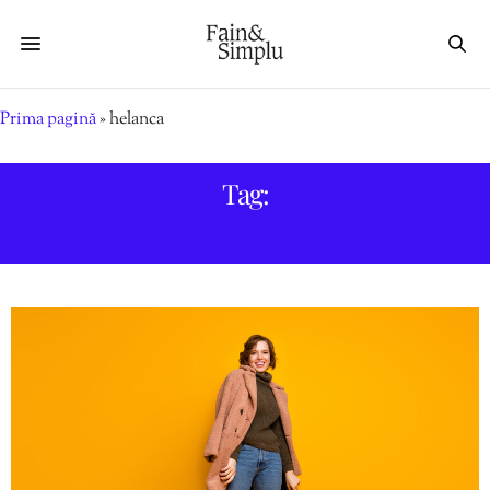
Prima pagină
»
helanca
Tag:
HELANCA