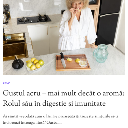
TRUP
Gustul acru – mai mult decât o aromă:
Rolul său în digestie și imunitate
Ai simțit vreodată cum o lămâie proaspătă îți trezește simțurile și-ți
înviorează întreaga ființă? Gustul…