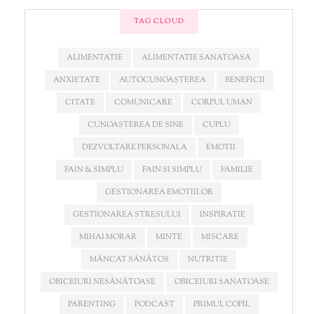
TAG CLOUD
ALIMENTATIE
ALIMENTATIE SANATOASA
ANXIETATE
AUTOCUNOAȘTEREA
BENEFICII
CITATE
COMUNICARE
CORPUL UMAN
CUNOAȘTEREA DE SINE
CUPLU
DEZVOLTARE PERSONALA
EMOTII
FAIN & SIMPLU
FAIN SI SIMPLU
FAMILIE
GESTIONAREA EMOTIILOR
GESTIONAREA STRESULUI
INSPIRATIE
MIHAI MORAR
MINTE
MISCARE
MÂNCAT SĂNĂTOS
NUTRITIE
OBICEIURI NESĂNĂTOASE
OBICEIURI SANATOASE
PARENTING
PODCAST
PRIMUL COPIL