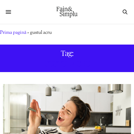
Prima pagină
»
gustul acru
Tag:
GUSTUL ACRU