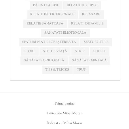
PĂRINTE-COPIL
RELATII DE CUPLU
RELATII INTERPERSONALE
RELAXARE
RELAȚIE SĂNĂTOASĂ
RELAȚII DE FAMILIE
SANATATE EMOTIONALA
SFATURI PENTRU CREȘTEREA TA
SFATURI UTILE
SPORT
STIL DE VIAȚĂ
STRES
SUFLET
SĂNĂTATE CORPORALĂ
SĂNĂTATE MINTALĂ
TIPS & TRICKS
TRUP
Prima pagina
Editoriale Mihai Morar
Podcast cu Mihai Morar