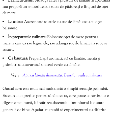
La micul dejun:
Adaugă câteva picături de lămâie în apă caldă
sau prepară un smoothie cu fructe de pădure și o lingură de oțet
de mere.
La salate:
Asezonează salatele cu suc de lămâie sau cu oțet
balsamic.
În preparatele culinare:
Folosește oțet de mere pentru a
marina carnea sau legumele, sau adaugă suc de lămâie în supe și
sosuri.
Ca băutură:
Prepară apă aromatizată cu lămâie, mentă și
ghimbir, sau savurează un ceai verde cu lămâie.
Vezi și:
Apa cu lămâie dimineața: Beneficii reale sau iluzie?
Gustul acru este mult mai mult decât o simplă senzație pe limbă.
Este un aliat prețios pentru sănătatea ta, care poate contribui la o
digestie mai bună, la întărirea sistemului imunitar și la o stare
generală de bine. Așadar, nu te sfii să experimentezi cu diferite