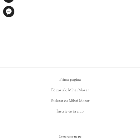
Prima pagina
Editoriale Mihai Morar
Podcast cu Mihai Morar
Înscrie-te in club
Urmareste-ne pe