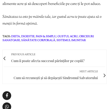
alimente acre și să descoperi beneficiile pe care ți le pot aduce.
Sănătatea ta este pe mâinile tale, iar gustul acru te poate ajuta să o
menții în formă optimă.
TAGS:
DIETA
,
DIGESTIE
,
FAIN & SIMPLU
,
GUSTUL ACRU
,
OBICEIURI
SANATOASE
,
SĂNĂTATE CORPORALĂ
,
SISTEMUL IMUNITAR
PREVIOUS ARTICLE
Cum îi poate afecta succesul părinților pe copiii?
NEXT ARTICLE
Cum să recunoști și să depășești Sindromul Salvatorului