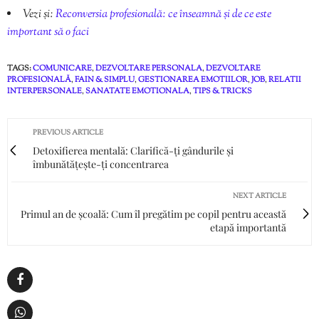
Vezi și:
Reconversia profesională: ce înseamnă și de ce este
important să o faci
TAGS:
COMUNICARE
,
DEZVOLTARE PERSONALA
,
DEZVOLTARE
PROFESIONALĂ
,
FAIN & SIMPLU
,
GESTIONAREA EMOTIILOR
,
JOB
,
RELATII
INTERPERSONALE
,
SANATATE EMOTIONALA
,
TIPS & TRICKS
PREVIOUS ARTICLE
Detoxifierea mentală: Clarifică-ți gândurile și
îmbunătățește-ți concentrarea
NEXT ARTICLE
Primul an de școală: Cum îl pregătim pe copil pentru această
etapă importantă