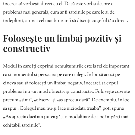
încerca să vorbești direct cu el. Dacă este vorba despre o
problemă mai generală, cum ar fi sarcinile pe care le ai de
îndeplinit, atunci cel mai bine ar fi să discuți cu șeful tău direct.
Folosește un limbaj pozitiv și
constructiv
Modul în care îți exprimi nemulțumirile este la fel de important
ca și momentul și persoana pe care o alegi. În loc să acuzi pe
cineva sau să folosești un limbaj negativ, încearcă să expui
problema într-un mod obiectiv și constructiv. Folosește cuvinte
precum „simt”, „observ” și „aș aprecia dacă”. De exemplu, în loc
să spui „Colegul meu nu-și face niciodată treaba”, poți spune
„Aș aprecia dacă am putea găsi o modalitate de a ne împărți mai
echitabil sarcinile”.