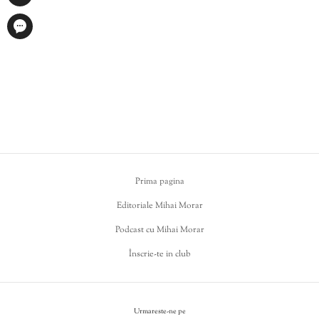
Prima pagina
Editoriale Mihai Morar
Podcast cu Mihai Morar
Înscrie-te in club
Urmareste-ne pe