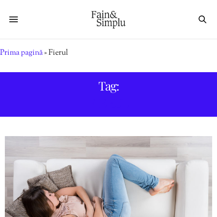
Prima pagină
»
Fierul
Tag:
FIERUL