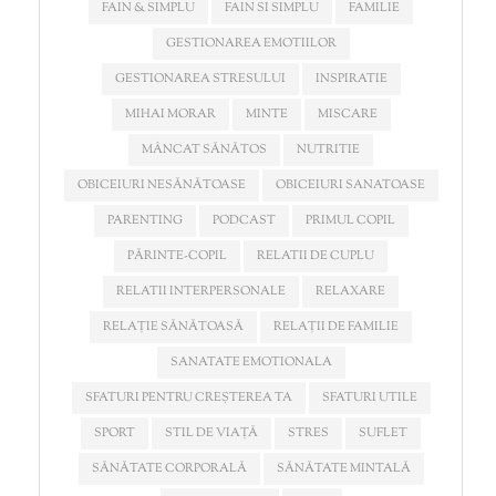
FAIN & SIMPLU
FAIN SI SIMPLU
FAMILIE
GESTIONAREA EMOTIILOR
GESTIONAREA STRESULUI
INSPIRATIE
MIHAI MORAR
MINTE
MISCARE
MÂNCAT SĂNĂTOS
NUTRITIE
OBICEIURI NESĂNĂTOASE
OBICEIURI SANATOASE
PARENTING
PODCAST
PRIMUL COPIL
PĂRINTE-COPIL
RELATII DE CUPLU
RELATII INTERPERSONALE
RELAXARE
RELAȚIE SĂNĂTOASĂ
RELAȚII DE FAMILIE
SANATATE EMOTIONALA
SFATURI PENTRU CREȘTEREA TA
SFATURI UTILE
SPORT
STIL DE VIAȚĂ
STRES
SUFLET
SĂNĂTATE CORPORALĂ
SĂNĂTATE MINTALĂ