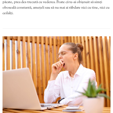
păcate, prea des trecută cu vederea. Poate că te-ai obișnuit să simți
oboseală constantă, amețeli sau să nu mai ai răbdare nici cu tine, nici cu
ceilalți.