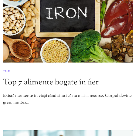
TRUP
Top 7 alimente bogate în fier
Există momente în viață când simți că nu mai ai resurse. Corpul devine
greu, mintea…