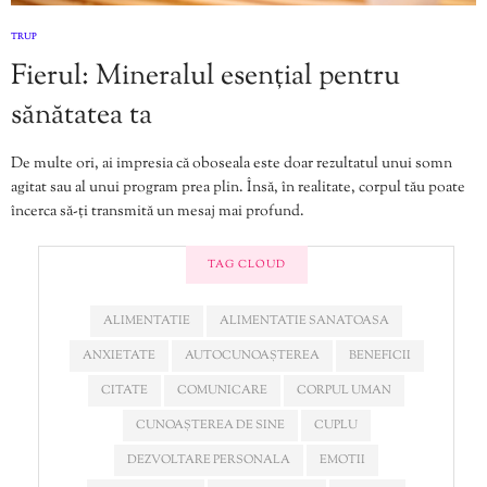
TRUP
Fierul: Mineralul esențial pentru
sănătatea ta
De multe ori, ai impresia că oboseala este doar rezultatul unui somn
agitat sau al unui program prea plin. Însă, în realitate, corpul tău poate
încerca să-ți transmită un mesaj mai profund.
TAG CLOUD
ALIMENTATIE
ALIMENTATIE SANATOASA
ANXIETATE
AUTOCUNOAȘTEREA
BENEFICII
CITATE
COMUNICARE
CORPUL UMAN
CUNOAȘTEREA DE SINE
CUPLU
DEZVOLTARE PERSONALA
EMOTII