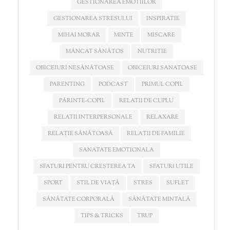
GESTIONAREA EMOTIILOR
GESTIONAREA STRESULUI
INSPIRATIE
MIHAI MORAR
MINTE
MISCARE
MÂNCAT SĂNĂTOS
NUTRITIE
OBICEIURI NESĂNĂTOASE
OBICEIURI SANATOASE
PARENTING
PODCAST
PRIMUL COPIL
PĂRINTE-COPIL
RELATII DE CUPLU
RELATII INTERPERSONALE
RELAXARE
RELAȚIE SĂNĂTOASĂ
RELAȚII DE FAMILIE
SANATATE EMOTIONALA
SFATURI PENTRU CREȘTEREA TA
SFATURI UTILE
SPORT
STIL DE VIAȚĂ
STRES
SUFLET
SĂNĂTATE CORPORALĂ
SĂNĂTATE MINTALĂ
TIPS & TRICKS
TRUP