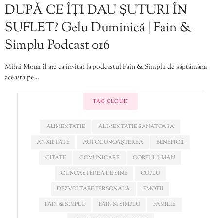
DUPĂ CE ÎȚI DAU ȘUTURI ÎN
SUFLET? Gelu Duminică | Fain &
Simplu Podcast 016
Mihai Morar îl are ca invitat la podcastul Fain & Simplu de săptămâna
aceasta pe…
TAG CLOUD
ALIMENTATIE
ALIMENTATIE SANATOASA
ANXIETATE
AUTOCUNOAȘTEREA
BENEFICII
CITATE
COMUNICARE
CORPUL UMAN
CUNOAȘTEREA DE SINE
CUPLU
DEZVOLTARE PERSONALA
EMOTII
FAIN & SIMPLU
FAIN SI SIMPLU
FAMILIE