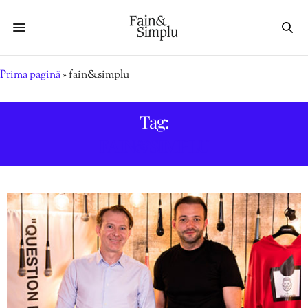
Prima pagină
»
fain&simplu
Tag:
FAIN&SIMPLU