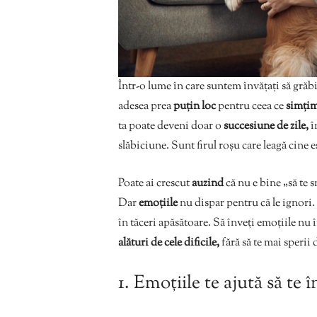
Într-o lume în care suntem învățați să grăb
adesea prea
puțin loc
pentru ceea ce
simți
ta poate deveni doar o
succesiune de zile,
î
slăbiciune. Sunt firul roșu care leagă cine eșt
Poate ai crescut
auzind
că nu e bine „să te 
Dar
emoțiile
nu dispar pentru că le ignori.
în tăceri apăsătoare. Să înveți emoțiile nu 
alături de cele dificile,
fără să te mai sperii d
1. Emoțiile te ajută să te 