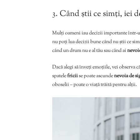
3. Când știi ce simți, iei 
Mulți oameni iau decizii importante într-un 
nu poți lua decizii bune când nu știi ce sim
când un drum nu e al tău sau când ai
nevoie
Dacă alegi să înveți emoțiile, vei observa că
spatele
fricii
se poate ascunde
nevoia de si
oboselii – poate o viață trăită pentru alții.