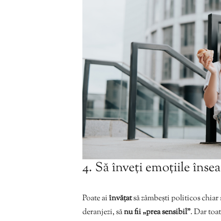
4. Să înveți emoțiile înse
Poate ai
învățat
să zâmbești politicos chiar ș
deranjezi, să
nu fii „prea sensibil”
. Dar toat