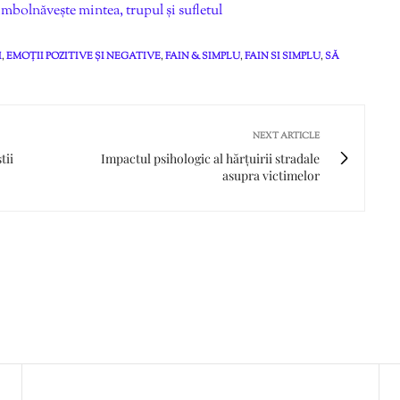
mbolnăvește mintea, trupul și sufletul
I
,
EMOȚII POZITIVE ȘI NEGATIVE
,
FAIN & SIMPLU
,
FAIN SI SIMPLU
,
SĂ
NEXT ARTICLE
tii
Impactul psihologic al hărțuirii stradale
asupra victimelor