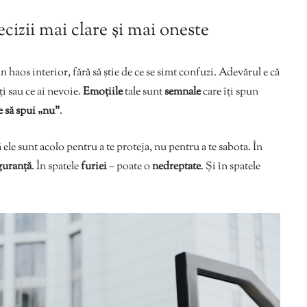
decizii mai clare și mai oneste
haos interior, fără să știe de ce se simt confuzi. Adevărul e că
ți sau ce ai nevoie.
Emoțiile
tale sunt
semnale
care îți spun
 să spui „nu”
.
 ele sunt acolo pentru a te proteja, nu pentru a te sabota. În
guranță
. În spatele
furiei
– poate o
nedreptate
. Și în spatele