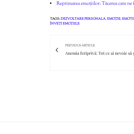
Reprimarea emoțiilor: Tăcerea care ne î
TAGS:
DEZVOLTARE PERSONALA
,
EMOȚIE
,
EMOTI
ÎNVEȚI EMOȚIILE
PREVIOUS ARTICLE
Anemia feriprivă: Tot ce ai nevoie să ș