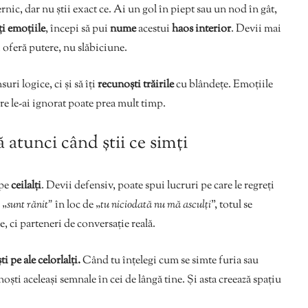
nic, dar nu știi exact ce. Ai un gol în piept sau un nod în gât,
ți emoțiile
, începi să pui
nume
acestui
haos interior
. Devii mai
ți oferă putere, nu slăbiciune.
ri logice, ci și să îți
recunoști trăirile
cu blândețe. Emoțiile
re le-ai ignorat poate prea mult timp.
ă atunci când știi ce simți
pe
ceilalți
. Devii defensiv, poate spui lucruri pe care le regreți
 „
sunt rănit”
în loc de „
tu niciodată nu mă asculți
”, totul se
 ci parteneri de conversație reală.
ti pe ale celorlalți.
Când tu înțelegi cum se simte furia sau
noști aceleași semnale în cei de lângă tine. Și asta creează spațiu