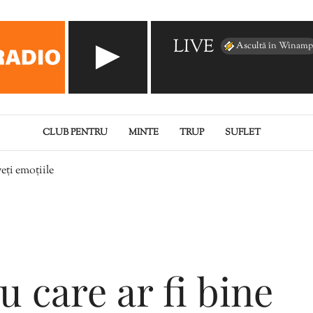
LIVE
Ascultă în Winamp
CLUB PENTRU
MINTE
TRUP
SUFLET
veți emoțiile
u care ar fi bine