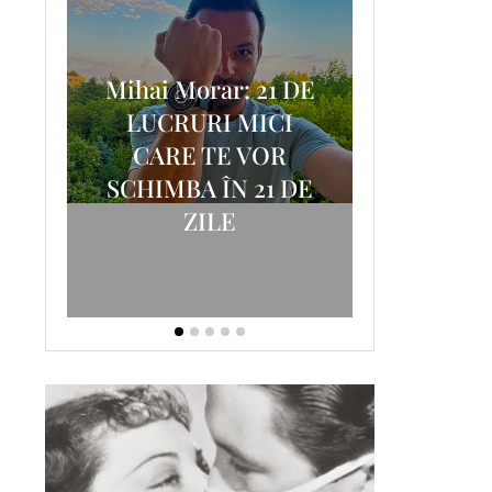
Mihai Morar: 21 DE
i
LUCRURI MICI
AM
SCRISOA
CARE TE VOR
T-
FOSTUL
SCHIMBA ÎN 21 DE
ZILE