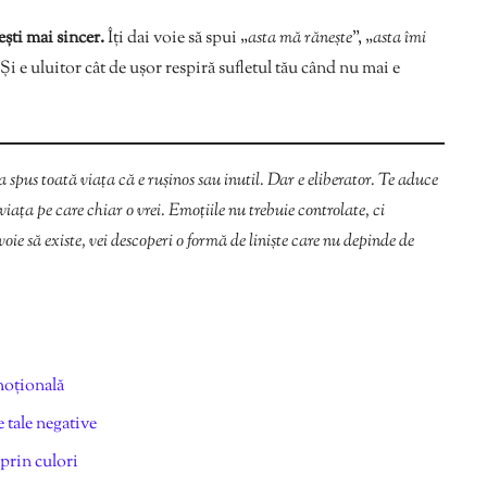
ești mai sincer.
Îți dai voie să spui „
asta mă rănește
”, „
asta îmi
. Și e uluitor cât de ușor respiră sufletul tău când nu mai e
-a spus toată viața că e rușinos sau inutil. Dar e eliberator. Te aduce
viața pe care chiar o vrei. Emoțiile nu trebuie controlate, ci
voie să existe, vei descoperi o formă de liniște care nu depinde de
moțională
 tale negative
prin culori