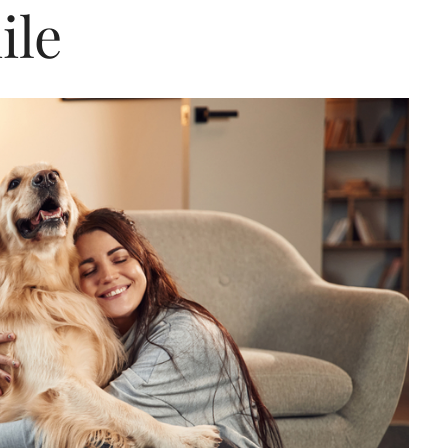
ile
Editorial Miha
Morar: CUM L-
SALVAT PE FĂ
FRUMOS