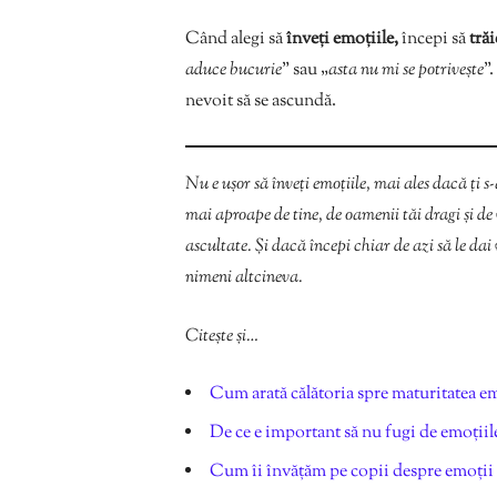
Când alegi să
înveți emoțiile,
începi să
trăi
aduce bucurie
” sau „
asta nu mi se potrivește
”
nevoit să se ascundă.
Nu e ușor să înveți emoțiile, mai ales dacă ți s
mai aproape de tine, de oamenii tăi dragi și de 
ascultate. Și dacă începi chiar de azi să le dai 
nimeni altcineva.
Citește și…
Cum arată călătoria spre maturitatea e
De ce e important să nu fugi de emoțiile
Cum îi învățăm pe copii despre emoții 