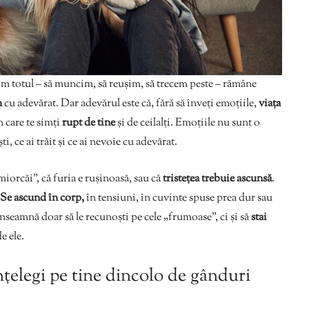
im totul – să muncim, să reușim, să trecem peste – rămâne
m
cu adevărat. Dar adevărul este că, fără să înveți emoțiile,
viața
n care te simți
rupt de tine
și de ceilalți. Emoțiile nu sunt o
i, ce ai trăit și ce ai nevoie cu adevărat.
smiorcăi”, că furia e rușinoasă, sau că
tristețea trebuie ascunsă
.
Se ascund în corp,
în tensiuni, în cuvinte spuse prea dur sau
înseamnă doar să le recunoști pe cele „frumoase”, ci și să
stai
e ele.
înțelegi pe tine dincolo de gânduri