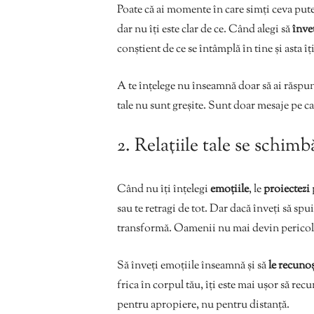
Poate că ai momente în care simți ceva puter
dar nu îți este clar de ce. Când alegi să
înve
conștient de ce se întâmplă în tine și asta î
A te înțelege nu înseamnă doar să ai răspunsu
tale nu sunt greșite. Sunt doar mesaje pe ca
2. Relațiile tale se schimb
Când nu îți înțelegi
emoțiile
, le
proiectezi
sau te retragi de tot. Dar dacă înveți să spui
transformă. Oamenii nu mai devin pericole,
Să înveți emoțiile înseamnă și să
le recunoș
frica în corpul tău, îți este mai ușor să recu
pentru apropiere, nu pentru distanță.