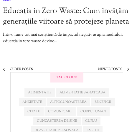
MINTE
Educația în Zero Waste: Cum învățăm
generațiile viitoare să protejeze planeta
Într-o lume tot mai conștientă de impactul negativ asupra mediului,
educația în zero waste devine…
OLDER POSTS
NEWER POSTS
TAG CLOUD
ALIMENTATIE
ALIMENTATIE SANATOASA
ANXIETATE
AUTOCUNOAȘTEREA
BENEFICII
CITATE
COMUNICARE
CORPUL UMAN
CUNOAȘTEREA DE SINE
CUPLU
DEZVOLTARE PERSONALA
EMOTII