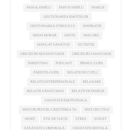
FAIN & SIMPLU
FAIN SI SIMPLU
FAMILIE
GESTIONAREA EMOTIILOR
GESTIONAREA STRESULUI
INSPIRATIE
MIHAI MORAR
MINTE
MISCARE
MÂNCAT SĂNĂTOS
NUTRITIE
OBICEIURI NESĂNĂTOASE
OBICEIURI SANATOASE
PARENTING
PODCAST
PRIMUL COPIL
PĂRINTE-COPIL
RELATII DE CUPLU
RELATII INTERPERSONALE
RELAXARE
RELAȚIE SĂNĂTOASĂ
RELAȚII DE FAMILIE
SANATATE EMOTIONALA
SFATURI PENTRU CREȘTEREA TA
SFATURI UTILE
SPORT
STIL DE VIAȚĂ
STRES
SUFLET
SĂNĂTATE CORPORALĂ
SĂNĂTATE MINTALĂ