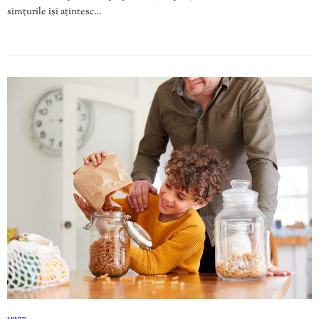
simțurile își ațintesc…