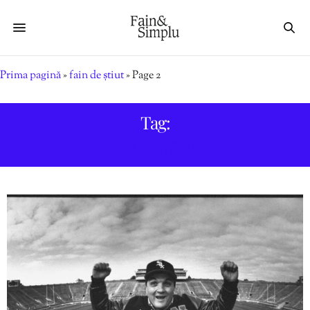
Prima pagină
»
fain de știut
»
Page 2
Tag:
FAIN DE ȘTIUT