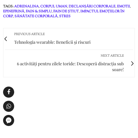
TAGS:
ADRENALINA
,
CORPUL UMAN
,
DECLANȘĂRI CORPORALE
,
EMOTII
,
EPINEFRINĂ
,
FAIN & SIMPLU
,
FAIN DE ȘTIUT
,
IMPACTUL EMOȚIILOR ÎN
CORP
,
SĂNĂTATE CORPORALĂ
,
STRES
PREVIOUS ARTICLE
Tehnologia wearable: Beneficii și riscuri
NEXT ARTICLE
6 activități pentru zilele toride: Descoperă distracția sub
soare!