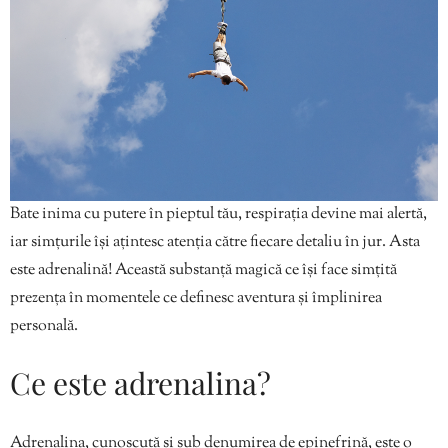
Bate inima cu putere în pieptul tău, respirația devine mai alertă,
iar simțurile își ațintesc atenția către fiecare detaliu în jur. Asta
este adrenalină! Această substanță magică ce își face simțită
prezența în momentele ce definesc aventura și împlinirea
personală.
Ce este adrenalina?
Adrenalina, cunoscută și sub denumirea de epinefrină, este o