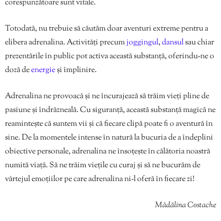
corespunzătoare sunt vitale.
Totodată, nu trebuie să căutăm doar aventuri extreme pentru a
elibera adrenalina. Activități precum
joggingul
,
dansul
sau chiar
prezentările în public pot activa această substanță, oferindu-ne o
doză de
energie
și împlinire.
Adrenalina ne provoacă și ne încurajează să trăim vieți pline de
pasiune și îndrăzneală. Cu siguranță, această substanță magică ne
reamintește că suntem vii și că fiecare clipă poate fi o aventură în
sine. De la momentele intense în natură la bucuria de a îndeplini
obiective personale, adrenalina ne însoțește în călătoria noastră
numită viață. Să ne trăim viețile cu curaj și să ne bucurăm de
vârtejul emoțiilor pe care adrenalina ni-l oferă în fiecare zi!
Mădălina Costache