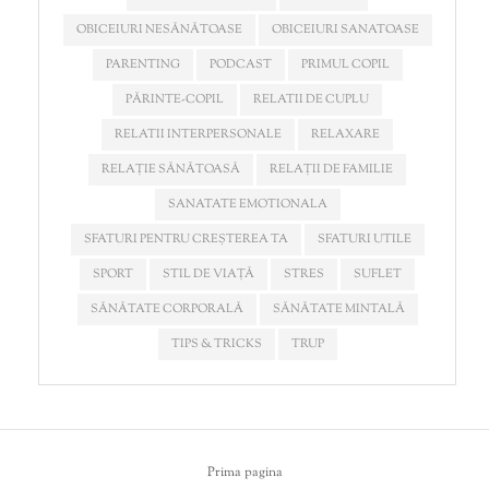
OBICEIURI NESĂNĂTOASE
OBICEIURI SANATOASE
PARENTING
PODCAST
PRIMUL COPIL
PĂRINTE-COPIL
RELATII DE CUPLU
RELATII INTERPERSONALE
RELAXARE
RELAȚIE SĂNĂTOASĂ
RELAȚII DE FAMILIE
SANATATE EMOTIONALA
SFATURI PENTRU CREȘTEREA TA
SFATURI UTILE
SPORT
STIL DE VIAȚĂ
STRES
SUFLET
SĂNĂTATE CORPORALĂ
SĂNĂTATE MINTALĂ
TIPS & TRICKS
TRUP
Prima pagina