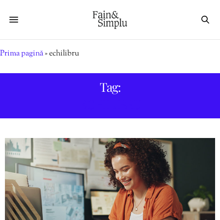
Prima pagină
»
echilibru
Tag:
ECHILIBRU