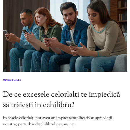
MINTE
SUFLET
,
De ce excesele celorlalți te împiedică
să trăiești în echilibru?
Excesele celorlalți pot avea un impact semnificativ asupra vieții
noastre, perturbând echilibrul pe care ne…