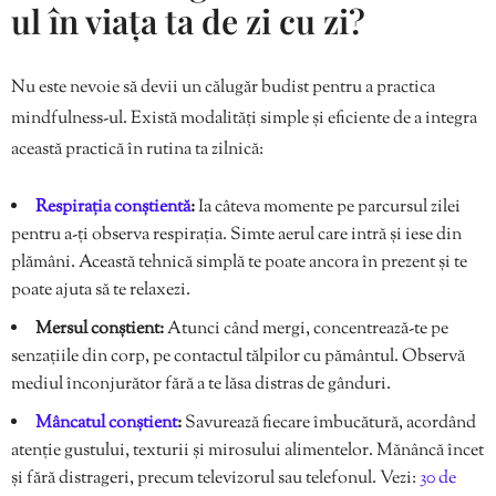
ul în viața ta de zi cu zi?
Nu este nevoie să devii un călugăr budist pentru a practica
mindfulness-ul. Există modalități simple și eficiente de a integra
această practică în rutina ta zilnică:
Respirația conștientă
:
Ia câteva momente pe parcursul zilei
pentru a-ți observa respirația. Simte aerul care intră și iese din
plămâni. Această tehnică simplă te poate ancora în prezent și te
poate ajuta să te relaxezi.
Mersul conștient:
Atunci când mergi, concentrează-te pe
senzațiile din corp, pe contactul tălpilor cu pământul. Observă
mediul înconjurător fără a te lăsa distras de gânduri.
Mâncatul conștient
:
Savurează fiecare îmbucătură, acordând
atenție gustului, texturii și mirosului alimentelor. Mănâncă încet
și fără distrageri, precum televizorul sau telefonul. Vezi:
30 de