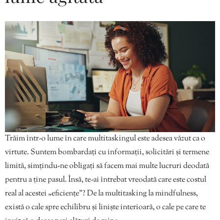
Trăim într-o lume în care multitaskingul este adesea văzut ca o
virtute. Suntem bombardați cu informații, solicitări și termene
limită, simțindu-ne obligați să facem mai multe lucruri deodată
pentru a ține pasul. Însă, te-ai întrebat vreodată care este costul
real al acestei „eficiențe”? De la multitasking la mindfulness,
există o cale spre echilibru și liniște interioară, o cale pe care te