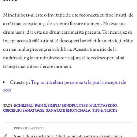
Mindfulness-ul este o invitație de a te reconecta cu tine însuți, de
a trăi mai conștient și de a savura fiecare moment. Nu este un
drum ușor, dar este un drum care merită parcurs. Te încurajez să
începi această călătorie și să descoperi beneficiile unei vieți trăite
cu mai multă prezență și echilibru. Această tranziție de la
multitasking la mindfulness te va ajuta să te redescoperi și să
trăiești mai intens fiecare moment.
Citește și:
Top 10 întrebări pe care să ți le pui la început de
2025
TAGS:
ECHILIBRU
,
FAIN & SIMPLU
,
MINDFULNESS
,
MULTITASKING
,
OBICEIURI SANATOASE
,
SANATATE EMOTIONALA
,
TIPS & TRICKS
PREVIOUS ARTICLE
Sport după sărbători: Ghid complet pentru a-ți reîncărca