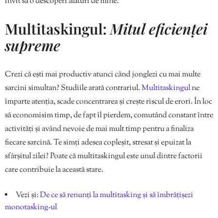
invit să o descoperi alături de mine.
Multitaskingul:
Mitul eficienței
supreme
Crezi că ești mai productiv atunci când jonglezi cu mai multe
sarcini simultan? Studiile arată contrariul.
Multitaskingul
ne
împarte atenția, scade concentrarea și crește riscul de erori. În loc
să economisim timp, de fapt îl pierdem, comutând constant între
activități și având nevoie de mai mult timp pentru a finaliza
fiecare sarcină. Te simți adesea copleșit, stresat și epuizat la
sfârșitul zilei? Poate că multitaskingul este unul dintre factorii
care contribuie la această stare.
Vezi și:
De ce să renunți la multitasking și să îmbrățișezi
monotasking-ul