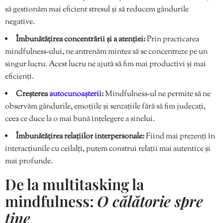
să gestionăm mai eficient stresul și să reducem gândurile
negative.
Îmbunătățirea concentrării și a atenției:
Prin practicarea
mindfulness-ului, ne antrenăm mintea să se concentreze pe un
singur lucru. Acest lucru ne ajută să fim mai productivi și mai
eficienți.
Creșterea
autocunoașterii
:
Mindfulness-ul ne permite să ne
observăm gândurile, emoțiile și senzațiile fără să fim judecați,
ceea ce duce la o mai bună înțelegere a sinelui.
Îmbunătățirea relațiilor interpersonale:
Fiind mai prezenți în
interacțiunile cu ceilalți, putem construi relații mai autentice și
mai profunde.
De la multitasking la
mindfulness:
O călătorie spre
tine