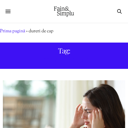
Prima pagină
»
dureri de cap
Tag:
DURERI DE CAP