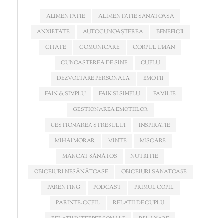
ALIMENTATIE
ALIMENTATIE SANATOASA
ANXIETATE
AUTOCUNOAȘTEREA
BENEFICII
CITATE
COMUNICARE
CORPUL UMAN
CUNOAȘTEREA DE SINE
CUPLU
DEZVOLTARE PERSONALA
EMOTII
FAIN & SIMPLU
FAIN SI SIMPLU
FAMILIE
GESTIONAREA EMOTIILOR
GESTIONAREA STRESULUI
INSPIRATIE
MIHAI MORAR
MINTE
MISCARE
MÂNCAT SĂNĂTOS
NUTRITIE
OBICEIURI NESĂNĂTOASE
OBICEIURI SANATOASE
PARENTING
PODCAST
PRIMUL COPIL
PĂRINTE-COPIL
RELATII DE CUPLU