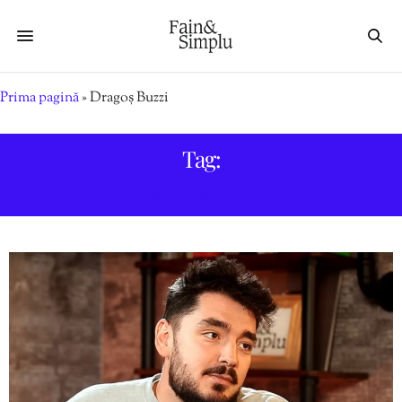
Prima pagină
»
Dragoș Buzzi
Tag:
DRAGOȘ BUZZI