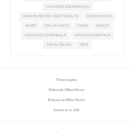
SANATATE EMOTIONALA
SFATURI PENTRU CREȘTEREA TA
SFATURI UTILE
SPORT
STIL DE VIAȚĂ
STRES
SUFLET
SĂNĂTATE CORPORALĂ
SĂNĂTATE MINTALĂ
TIPS & TRICKS
TRUP
Prima pagina
Editoriale Mihai Morar
Podcast cu Mihai Morar
Înscrie-te in club