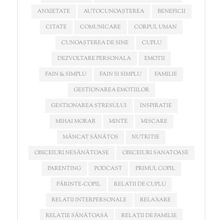
ANXIETATE
AUTOCUNOAȘTEREA
BENEFICII
CITATE
COMUNICARE
CORPUL UMAN
CUNOAȘTEREA DE SINE
CUPLU
DEZVOLTARE PERSONALA
EMOTII
FAIN & SIMPLU
FAIN SI SIMPLU
FAMILIE
GESTIONAREA EMOTIILOR
GESTIONAREA STRESULUI
INSPIRATIE
MIHAI MORAR
MINTE
MISCARE
MÂNCAT SĂNĂTOS
NUTRITIE
OBICEIURI NESĂNĂTOASE
OBICEIURI SANATOASE
PARENTING
PODCAST
PRIMUL COPIL
PĂRINTE-COPIL
RELATII DE CUPLU
RELATII INTERPERSONALE
RELAXARE
RELAȚIE SĂNĂTOASĂ
RELAȚII DE FAMILIE