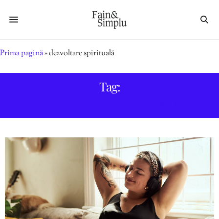
Prima pagină
»
dezvoltare spirituală
Tag:
DEZVOLTARE SPIRITUALĂ