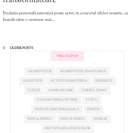
transformatoare
Evoluția personală autentică poate servi, în conextul zilelor noastre, ca
busolă către o versiune mai…
OLDER POSTS
TAG CLOUD
ALIMENTATIE
ALIMENTATIE SANATOASA
ANXIETATE
AUTOCUNOAȘTEREA
BENEFICII
CITATE
COMUNICARE
CORPUL UMAN
CUNOAȘTEREA DE SINE
CUPLU
DEZVOLTARE PERSONALA
EMOTII
FAIN & SIMPLU
FAIN SI SIMPLU
FAMILIE
GESTIONAREA EMOTIILOR