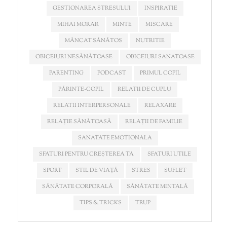
GESTIONAREA STRESULUI
INSPIRATIE
MIHAI MORAR
MINTE
MISCARE
MÂNCAT SĂNĂTOS
NUTRITIE
OBICEIURI NESĂNĂTOASE
OBICEIURI SANATOASE
PARENTING
PODCAST
PRIMUL COPIL
PĂRINTE-COPIL
RELATII DE CUPLU
RELATII INTERPERSONALE
RELAXARE
RELAȚIE SĂNĂTOASĂ
RELAȚII DE FAMILIE
SANATATE EMOTIONALA
SFATURI PENTRU CREȘTEREA TA
SFATURI UTILE
SPORT
STIL DE VIAȚĂ
STRES
SUFLET
SĂNĂTATE CORPORALĂ
SĂNĂTATE MINTALĂ
TIPS & TRICKS
TRUP