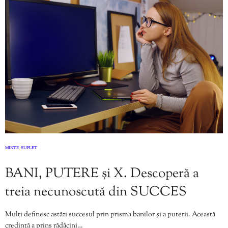
MINTE
SUFLET
,
BANI, PUTERE și X. Descoperă a
treia necunoscută din SUCCES
Mulți definesc astăzi succesul prin prisma banilor și a puterii. Această
credință a prins rădăcini…