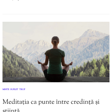
MINTE
SUFLET
TRUP
,
,
Meditația ca punte între credință și
știință