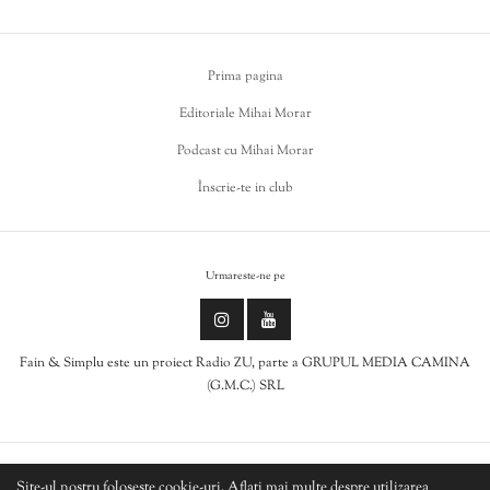
Prima pagina
Editoriale Mihai Morar
Podcast cu Mihai Morar
Înscrie-te in club
Urmareste-ne pe
Fain & Simplu este un proiect Radio ZU, parte a GRUPUL MEDIA CAMINA
(G.M.C.) SRL
Politica de cookies
Site-ul nostru folosește cookie-uri. Aflați mai multe despre utilizarea