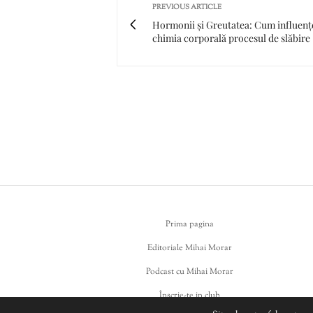
PREVIOUS ARTICLE
Hormonii și Greutatea: Cum influenț
chimia corporală procesul de slăbire
Prima pagina
Editoriale Mihai Morar
Podcast cu Mihai Morar
Înscrie-te in club