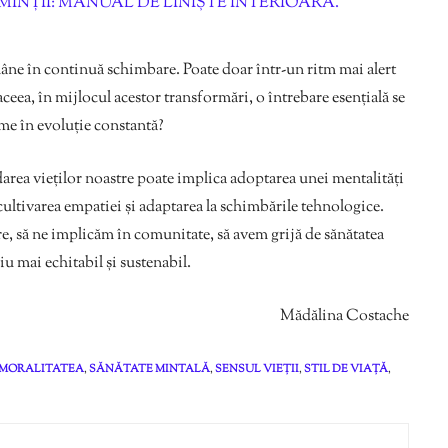
MINȚII: MANUAL DE LINIȘTE INTERIOARĂ.
mâne în continuă schimbare. Poate doar într-un ritm mai alert
ceea, în mijlocul acestor transformări, o întrebare esențială se
me în evoluție constantă?
darea vieților noastre poate implica adoptarea unei mentalități
, cultivarea empatiei și adaptarea la schimbările tehnologice.
re, să ne implicăm în comunitate, să avem grijă de sănătatea
u mai echitabil și sustenabil.
Mădălina Costache
MORALITATEA
,
SĂNĂTATE MINTALĂ
,
SENSUL VIEȚII
,
STIL DE VIAȚĂ
,