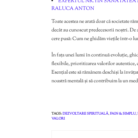
EXPERTUL NR. 1 ÎN SĂNĂTATEA 
RALUCA ANTON
Toate acestea ne arată doar că societate ră
decât au cunoscut predecesorii noștri. De a
cere pusă: Cum ne ghidăm viețile într-o lu
În fața unei lumi în continuă evoluție, ghi
flexibile, prioritizarea valorilor autentice
Esențial este să rămânem deschiși la învăța
noastră mentală și să contribuim la un medi
TAGS:
DEZVOLTARE SPIRITUALĂ
,
FAIN & SIMPLU
,
VALORI