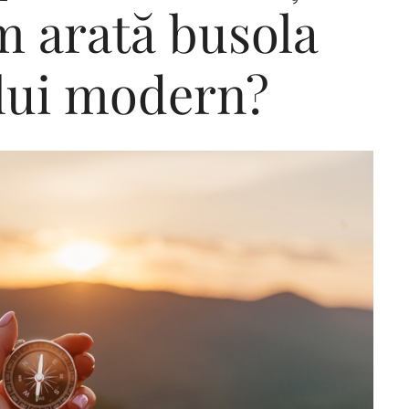
m arată busola
lui modern?
Editorial Miha
Morar: CUM L-
SALVAT PE FĂ
FRUMOS