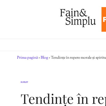
Prima pagină
»
Blog
»
Tendințe în repere morale și spiri
SUFLET
Tendințe în re