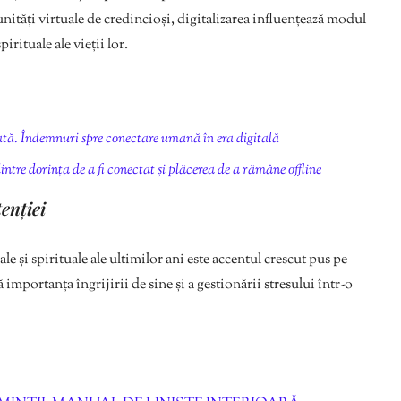
nități virtuale de credincioși, digitalizarea influențează modul
irituale ale vieții lor.
tă. Îndemnuri spre conectare umană în era digitală
e dorința de a fi conectat și plăcerea de a rămâne offline
enției
 și spirituale ale ultimilor ani este accentul crescut pus pe
mportanța îngrijirii de sine și a gestionării stresului într-o