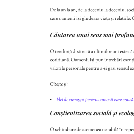
De la an la an, de la deceniu la deceniu, s
care oamenii își ghidează viața și relațiile.
Căutarea unui sens mai profun
O tendință distinctă a ultimilor ani este că
cotidiană. Oamenii își pun întrebări esenția
valorile personale pentru a-și găsi sensul ex
Citește și:
Idei de rumegat pentru oamenii care caută 
Conștientizarea socială și ecolo
O schimbare de asemenea notabilă în repere