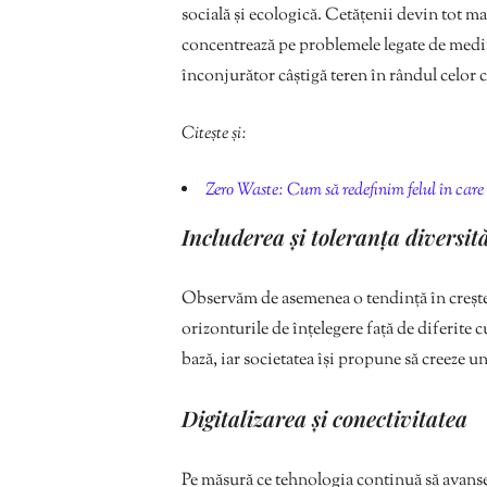
socială și ecologică. Cetățenii devin tot ma
concentrează pe problemele legate de mediu.
înconjurător câștigă teren în rândul celor c
Citește și:
Zero Waste: Cum să redefinim felul în car
Includerea și toleranța diversită
Observăm de asemenea o tendință în creștere
orizonturile de înțelegere față de diferite c
bază, iar societatea își propune să creeze u
Digitalizarea și conectivitatea
Pe măsură ce tehnologia continuă să avanse