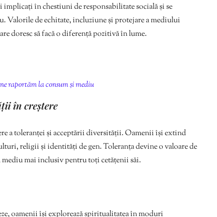
i implicați în chestiuni de responsabilitate socială și se
 Valorile de echitate, incluziune și protejare a mediului
are doresc să facă o diferență pozitivă în lume.
e ne raportăm la consum și mediu
ții în creștere
 a toleranței și acceptării diversității. Oamenii își extind
ulturi, religii și identități de gen. Toleranța devine o valoare de
n mediu mai inclusiv pentru toți cetățenii săi.
ze, oamenii își explorează spiritualitatea în moduri