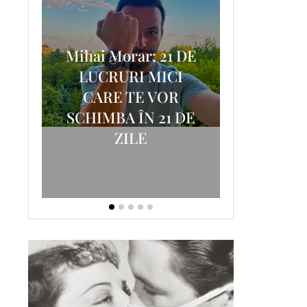
Mihai Morar: 21 DE
i
LUCRURI MICI
AM
SCRISOA
CARE TE VOR
T-
FOSTUL
SCHIMBA ÎN 21 DE
ZILE