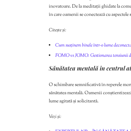
inovatoare. De la meditații ghidate la comu
în care oamenii se conectează cu aspectele sp
Citește și:
Cum susținem binele într-o lume deconecta
FOMO vs JOMO: Gestionarea tensiunii dintr
Sănătatea mentală în centrul at
O schimbare semnificativă în reperele morale
sănătatea mentală. Oamenii conștientizează i
lume agitată și solicitantă.
Vezi și: