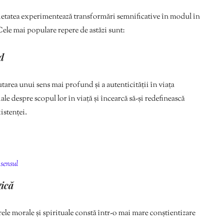
ocietatea experimentează transformări semnificative în modul în
 Cele mai populare repere de astăzi sunt:
d
utarea unui sens mai profund și a autenticității în viața
le despre scopul lor în viață și încearcă să-și redefinească
istenței.
sensul
gică
le morale și spirituale constă într-o mai mare conștientizare