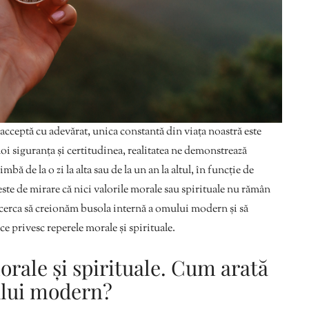
cceptă cu adevărat, unica constantă din viața noastră este
i siguranța și certitudinea, realitatea ne demonstrează
mbă de la o zi la alta sau de la un an la altul, în funcție de
este de mirare că nici valorile morale sau spirituale nu rămân
încerca să creionăm busola internă a omului modern și să
e privesc reperele morale și spirituale.
orale și spirituale. Cum arată
ului modern?