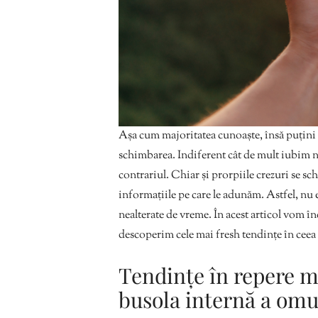
Așa cum majoritatea cunoaște, însă puțini a
schimbarea. Indiferent cât de mult iubim no
contrariul. Chiar și prorpiile crezuri se schi
informațiile pe care le adunăm. Astfel, nu 
nealterate de vreme. În acest articol vom 
descoperim cele mai fresh tendințe în ceea c
Tendințe în repere m
busola internă a om