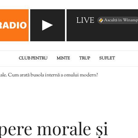
LIVE
Ascultă în Winamp
CLUB PENTRU
MINTE
TRUP
SUFLET
tuale. Cum arată busola internă a omului modern?
pere morale și