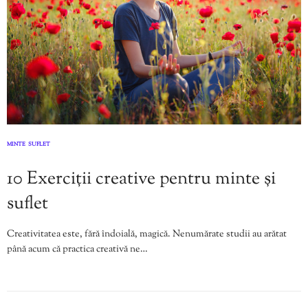
MINTE
SUFLET
,
10 Exerciții creative pentru minte și
suflet
Creativitatea este, fără îndoială, magică. Nenumărate studii au arătat
până acum că practica creativă ne…