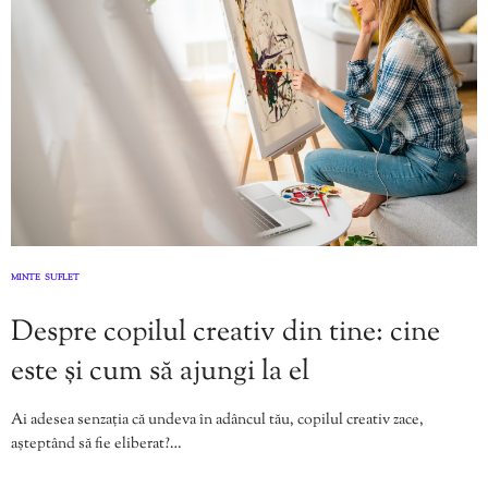
MINTE
SUFLET
,
Despre copilul creativ din tine: cine
este și cum să ajungi la el
Ai adesea senzația că undeva în adâncul tău, copilul creativ zace,
așteptând să fie eliberat?…