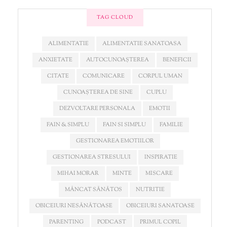
TAG CLOUD
ALIMENTATIE
ALIMENTATIE SANATOASA
ANXIETATE
AUTOCUNOAȘTEREA
BENEFICII
CITATE
COMUNICARE
CORPUL UMAN
CUNOAȘTEREA DE SINE
CUPLU
DEZVOLTARE PERSONALA
EMOTII
FAIN & SIMPLU
FAIN SI SIMPLU
FAMILIE
GESTIONAREA EMOTIILOR
GESTIONAREA STRESULUI
INSPIRATIE
MIHAI MORAR
MINTE
MISCARE
MÂNCAT SĂNĂTOS
NUTRITIE
OBICEIURI NESĂNĂTOASE
OBICEIURI SANATOASE
PARENTING
PODCAST
PRIMUL COPIL