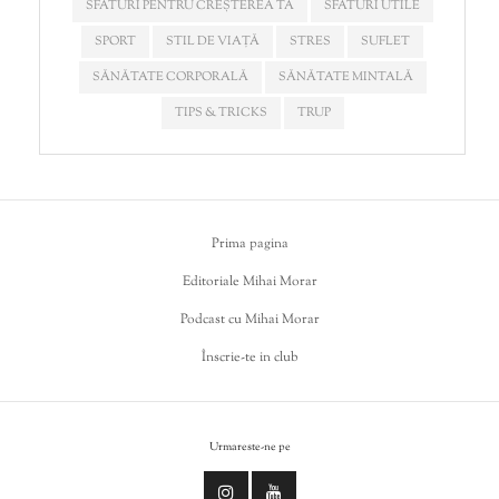
SFATURI PENTRU CREȘTEREA TA
SFATURI UTILE
SPORT
STIL DE VIAȚĂ
STRES
SUFLET
SĂNĂTATE CORPORALĂ
SĂNĂTATE MINTALĂ
TIPS & TRICKS
TRUP
Prima pagina
Editoriale Mihai Morar
Podcast cu Mihai Morar
Înscrie-te in club
Urmareste-ne pe