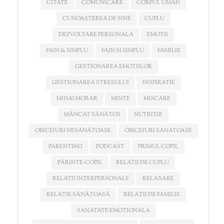
CITATE
COMUNICARE
CORPUL UMAN
CUNOAȘTEREA DE SINE
CUPLU
DEZVOLTARE PERSONALA
EMOTII
FAIN & SIMPLU
FAIN SI SIMPLU
FAMILIE
GESTIONAREA EMOTIILOR
GESTIONAREA STRESULUI
INSPIRATIE
MIHAI MORAR
MINTE
MISCARE
MÂNCAT SĂNĂTOS
NUTRITIE
OBICEIURI NESĂNĂTOASE
OBICEIURI SANATOASE
PARENTING
PODCAST
PRIMUL COPIL
PĂRINTE-COPIL
RELATII DE CUPLU
RELATII INTERPERSONALE
RELAXARE
RELAȚIE SĂNĂTOASĂ
RELAȚII DE FAMILIE
SANATATE EMOTIONALA