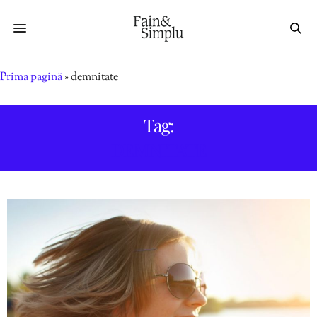
Prima pagină
»
demnitate
Tag:
DEMNITATE