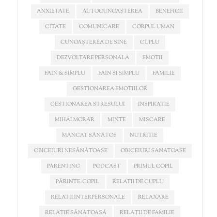
ANXIETATE
AUTOCUNOAȘTEREA
BENEFICII
CITATE
COMUNICARE
CORPUL UMAN
CUNOAȘTEREA DE SINE
CUPLU
DEZVOLTARE PERSONALA
EMOTII
FAIN & SIMPLU
FAIN SI SIMPLU
FAMILIE
GESTIONAREA EMOTIILOR
GESTIONAREA STRESULUI
INSPIRATIE
MIHAI MORAR
MINTE
MISCARE
MÂNCAT SĂNĂTOS
NUTRITIE
OBICEIURI NESĂNĂTOASE
OBICEIURI SANATOASE
PARENTING
PODCAST
PRIMUL COPIL
PĂRINTE-COPIL
RELATII DE CUPLU
RELATII INTERPERSONALE
RELAXARE
RELAȚIE SĂNĂTOASĂ
RELAȚII DE FAMILIE