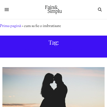
Prima pagină
»
cum sa fie o imbratisare
Tag:
CUM SA FIE O IMBRATISARE