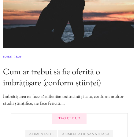
SUFLET
TRUP
,
Cum ar trebui să fie oferită o
îmbrățișare (conform științei)
Îmbrățișarea ne face să eliberăm oxitocină și asta, conform multor
studii științifice, ne face fericiti.…
TAG CLOUD
ALIMENTATIE
ALIMENTATIE SANATOASA