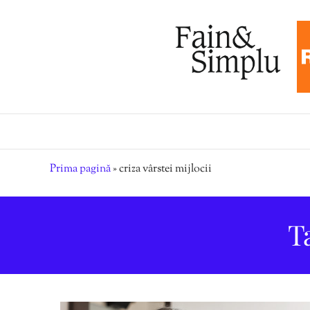
Prima pagină
»
criza vârstei mijlocii
T