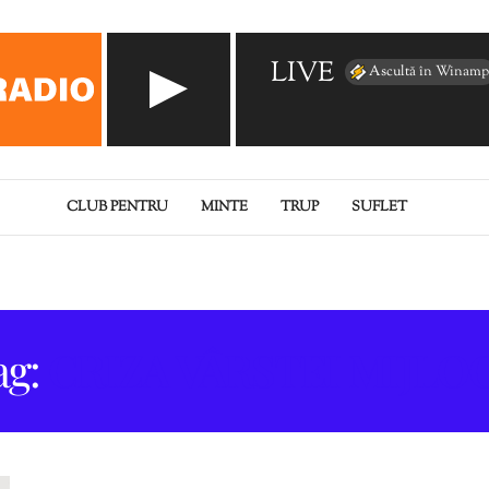
LIVE
Ascultă în Winamp
CLUB PENTRU
MINTE
TRUP
SUFLET
ag:
CRIZA VÂRSTEI MIJLOC