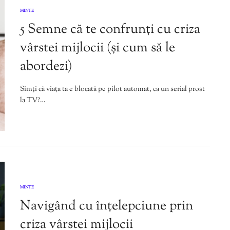
MINTE
5 Semne că te confrunți cu criza
vârstei mijlocii (și cum să le
abordezi)
Simți că viața ta e blocată pe pilot automat, ca un serial prost
la TV?…
MINTE
Navigând cu înțelepciune prin
criza vârstei mijlocii