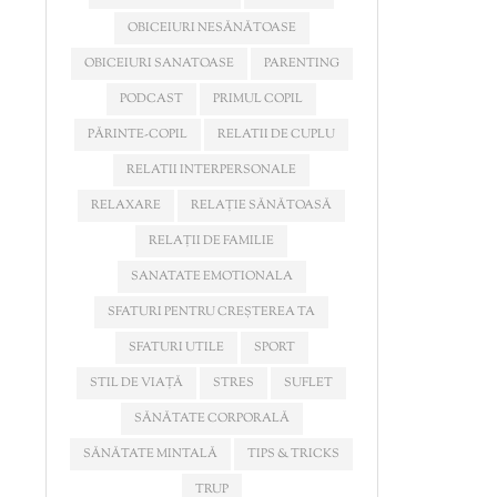
OBICEIURI NESĂNĂTOASE
OBICEIURI SANATOASE
PARENTING
PODCAST
PRIMUL COPIL
PĂRINTE-COPIL
RELATII DE CUPLU
RELATII INTERPERSONALE
RELAXARE
RELAȚIE SĂNĂTOASĂ
RELAȚII DE FAMILIE
SANATATE EMOTIONALA
SFATURI PENTRU CREȘTEREA TA
SFATURI UTILE
SPORT
STIL DE VIAȚĂ
STRES
SUFLET
SĂNĂTATE CORPORALĂ
SĂNĂTATE MINTALĂ
TIPS & TRICKS
TRUP