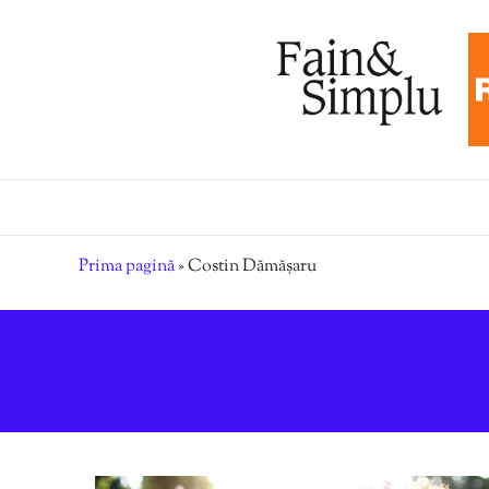
Prima pagină
»
Costin Dămășaru