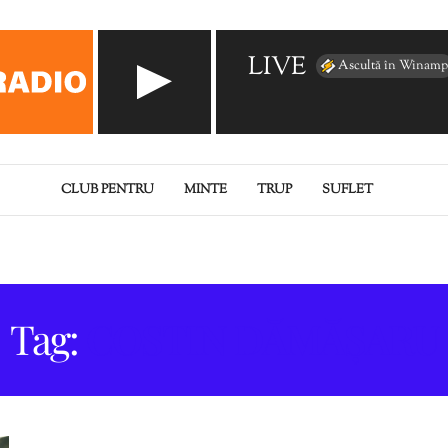
LIVE
Ascultă în Winamp
CLUB PENTRU
MINTE
TRUP
SUFLET
Tag:
COSTIN DĂMĂȘARU