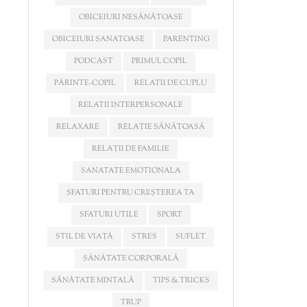
OBICEIURI NESĂNĂTOASE
OBICEIURI SANATOASE
PARENTING
PODCAST
PRIMUL COPIL
PĂRINTE-COPIL
RELATII DE CUPLU
RELATII INTERPERSONALE
RELAXARE
RELAȚIE SĂNĂTOASĂ
RELAȚII DE FAMILIE
SANATATE EMOTIONALA
SFATURI PENTRU CREȘTEREA TA
SFATURI UTILE
SPORT
STIL DE VIAȚĂ
STRES
SUFLET
SĂNĂTATE CORPORALĂ
SĂNĂTATE MINTALĂ
TIPS & TRICKS
TRUP