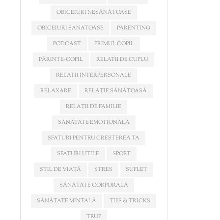
OBICEIURI NESĂNĂTOASE
OBICEIURI SANATOASE
PARENTING
PODCAST
PRIMUL COPIL
PĂRINTE-COPIL
RELATII DE CUPLU
RELATII INTERPERSONALE
RELAXARE
RELAȚIE SĂNĂTOASĂ
RELAȚII DE FAMILIE
SANATATE EMOTIONALA
SFATURI PENTRU CREȘTEREA TA
SFATURI UTILE
SPORT
STIL DE VIAȚĂ
STRES
SUFLET
SĂNĂTATE CORPORALĂ
SĂNĂTATE MINTALĂ
TIPS & TRICKS
TRUP