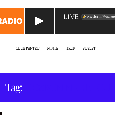
LIVE
Ascultă în Winamp
CLUB PENTRU
MINTE
TRUP
SUFLET
Tag:
COSMIN NEDELCU