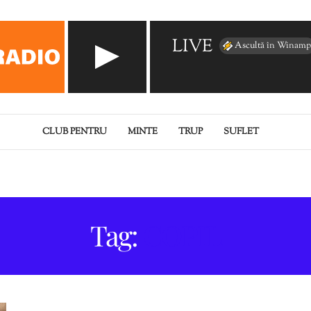
LIVE
Ascultă în Winamp
CLUB PENTRU
MINTE
TRUP
SUFLET
Tag:
COPIL