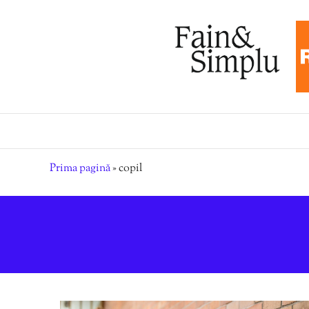
Prima pagină
»
copil