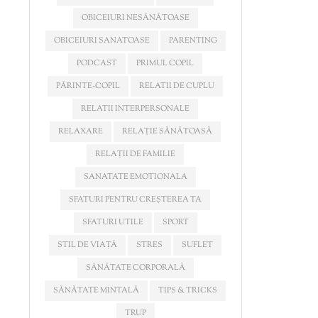
OBICEIURI NESĂNĂTOASE
OBICEIURI SANATOASE
PARENTING
PODCAST
PRIMUL COPIL
PĂRINTE-COPIL
RELATII DE CUPLU
RELATII INTERPERSONALE
RELAXARE
RELAȚIE SĂNĂTOASĂ
RELAȚII DE FAMILIE
SANATATE EMOTIONALA
SFATURI PENTRU CREȘTEREA TA
SFATURI UTILE
SPORT
STIL DE VIAȚĂ
STRES
SUFLET
SĂNĂTATE CORPORALĂ
SĂNĂTATE MINTALĂ
TIPS & TRICKS
TRUP