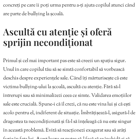
concreți pe care îi poți urma pentru a-ți ajuta copilul atunci când
are parte de bullying la școală.
Ascultă cu atenție și oferă
sprijin necondiționat
Primul și cel mai important pas este să creezi un spațiu sigur.
Unul în care copilul tău să se simtă confortabil să vorbească
deschis despre experiențele sale. Când îți mărturisește că este
victima bullying-ului la școală, ascultă cu atenție. Fără să-l
întrerupi sau să minimalizezi ceea ce simte. Validarea emoțiilor
sale este crucială. Spune-i că îl crezi, că nu este vina lui și că ești
acolo pentru el, indiferent de situație. Îmbrățișează-l, asigură-l de
dragostea ta necondiționată și fă-l să înțeleagă că nu este singur
în această problemă. Evită să reacționezi exagerat sau să arăți