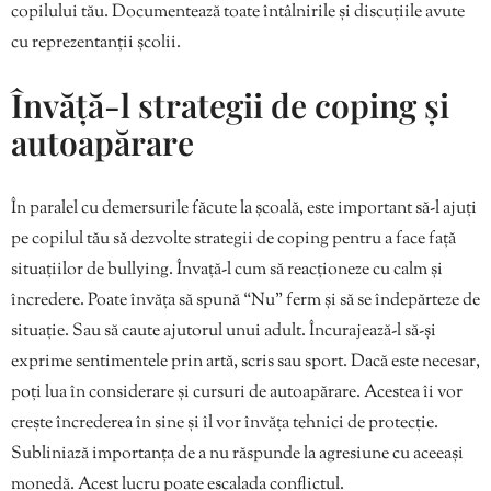
copilului tău. Documentează toate întâlnirile și discuțiile avute
cu reprezentanții școlii.
Învăță-l strategii de coping și
autoapărare
În paralel cu demersurile făcute la școală, este important să-l ajuți
pe copilul tău să dezvolte strategii de coping pentru a face față
situațiilor de bullying. Învață-l cum să reacționeze cu calm și
încredere. Poate învăța să spună “Nu” ferm și să se îndepărteze de
situație. Sau să caute ajutorul unui adult. Încurajează-l să-și
exprime sentimentele prin artă, scris sau sport. Dacă este necesar,
poți lua în considerare și cursuri de autoapărare. Acestea îi vor
crește încrederea în sine și îl vor învăța tehnici de protecție.
Subliniază importanța de a nu răspunde la agresiune cu aceeași
monedă. Acest lucru poate escalada conflictul.