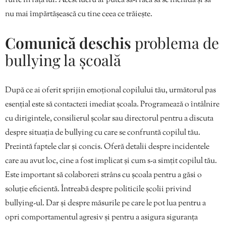
furie în fața lui. Acest lucru ar putea să-l facă să se închidă și să
nu mai împărtășească cu tine ceea ce trăiește.
Comunică deschis
problema de
bullying la școală
După ce ai oferit sprijin emoțional copilului tău, următorul pas
esențial este să contactezi imediat școala. Programează o întâlnire
cu dirigintele, consilierul școlar sau directorul pentru a discuta
despre situația de bullying cu care se confruntă copilul tău.
Prezintă faptele clar și concis. Oferă detalii despre incidentele
care au avut loc, cine a fost implicat și cum s-a simțit copilul tău.
Este important să colaborezi strâns cu școala pentru a găsi o
soluție eficientă. Întreabă despre politicile școlii privind
bullying-ul. Dar și despre măsurile pe care le pot lua pentru a
opri comportamentul agresiv și pentru a asigura siguranța