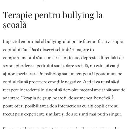
Terapie pentru bullying la
școală
Impactul emoțional al bullying-ului poate fi semnificativ asupra
copilului tău. Dacă observi schimbări majore în
comportamentul său, cum ar fi anxietate, depresie, dificultăți de
somn, pierderea apetitului sau izolare socială, nu ezita să cauți
ajutor specializat. Un psiholog sau un terapeut îl poate ajuta pe
copilul tău să proceseze emoțiile negative. Astfel va reuși să-și
recapete încrederea în sine și să dezvolte mecanisme sănătoase de
adaptare. Terapia de grup poate fi, de asemenea, benefică. Îi
poate oferi posibilitatea de a interacționa cu alți copii care au
trecut prin experiențe similare și de a se simți mai puțin singur.