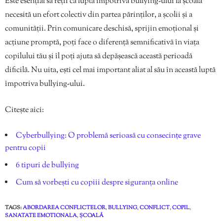
Este esențial să reții că lupta împotriva bullying-ului la școală
necesită un efort colectiv din partea părinților, a școlii și a
comunității. Prin comunicare deschisă, sprijin emoțional și
acțiune promptă, poți face o diferență semnificativă în viața
copilului tău și îl poți ajuta să depășească această perioadă
dificilă. Nu uita, ești cel mai important aliat al său în această luptă
împotriva bullying-ului.
Citește aici:
Cyberbullying: O problemă serioasă cu consecințe grave
pentru copii
6 tipuri de bullying
Cum să vorbești cu copiii despre siguranța online
TAGS:
ABORDAREA CONFLICTELOR
,
BULLYING
,
CONFLICT
,
COPIL
,
SANATATE EMOTIONALA
,
ȘCOALĂ