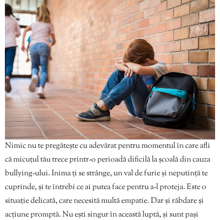
Nimic nu te pregătește cu adevărat pentru momentul în care afli
că micuțul tău trece printr-o perioadă dificilă la școală din cauza
bullying-ului. Inima ți se strânge, un val de furie și neputință te
cuprinde, și te întrebi ce ai putea face pentru a-l proteja. Este o
situație delicată, care necesită multă empatie. Dar și răbdare și
acțiune promptă. Nu ești singur în această luptă, și sunt pași