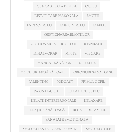
CUNOAȘTEREA DE SINE
CUPLU
DEZVOLTARE PERSONALA
EMOTII
FAIN & SIMPLU
FAIN SI SIMPLU
FAMILIE
GESTIONAREA EMOTIILOR
GESTIONAREA STRESULUI
INSPIRATIE
MIHAI MORAR
MINTE
MISCARE
MÂNCAT SĂNĂTOS
NUTRITIE
OBICEIURI NESĂNĂTOASE
OBICEIURI SANATOASE
PARENTING
PODCAST
PRIMUL COPIL
PĂRINTE-COPIL
RELATII DE CUPLU
RELATII INTERPERSONALE
RELAXARE
RELAȚIE SĂNĂTOASĂ
RELAȚII DE FAMILIE
SANATATE EMOTIONALA
SFATURI PENTRU CREȘTEREA TA
SFATURI UTILE