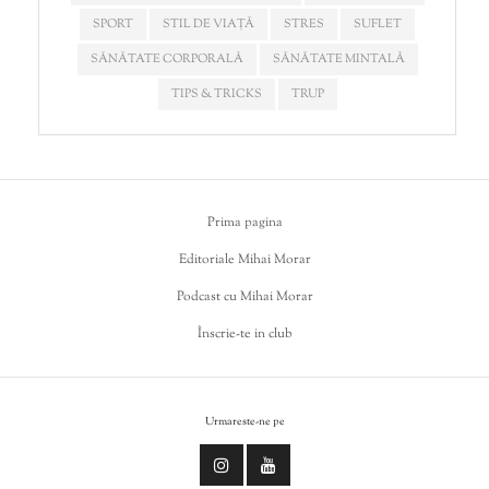
SPORT
STIL DE VIAȚĂ
STRES
SUFLET
SĂNĂTATE CORPORALĂ
SĂNĂTATE MINTALĂ
TIPS & TRICKS
TRUP
Prima pagina
Editoriale Mihai Morar
Podcast cu Mihai Morar
Înscrie-te in club
Urmareste-ne pe