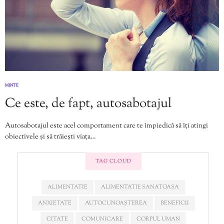
MINTE
Ce este, de fapt, autosabotajul
Autosabotajul este acel comportament care te împiedică să îți atingi
obiectivele și să trăiești viața…
TAG CLOUD
ALIMENTATIE
ALIMENTATIE SANATOASA
ANXIETATE
AUTOCUNOAȘTEREA
BENEFICII
CITATE
COMUNICARE
CORPUL UMAN