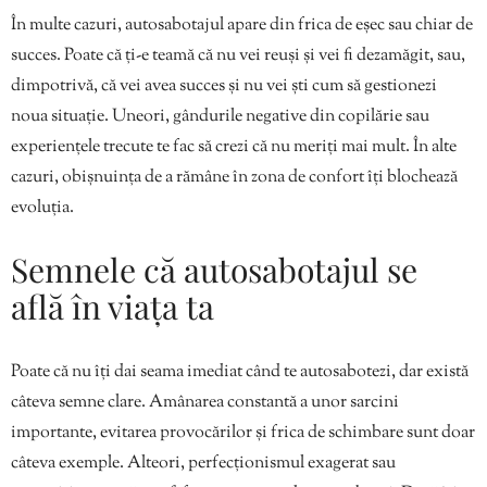
În multe cazuri, autosabotajul apare din frica de eșec sau chiar de
succes. Poate că ți-e teamă că nu vei reuși și vei fi dezamăgit, sau,
dimpotrivă, că vei avea succes și nu vei ști cum să gestionezi
noua situație. Uneori, gândurile negative din copilărie sau
experiențele trecute te fac să crezi că nu meriți mai mult. În alte
cazuri, obișnuința de a rămâne în zona de confort îți blochează
evoluția.
Semnele că autosabotajul se
află în viața ta
Poate că nu îți dai seama imediat când te autosabotezi, dar există
câteva semne clare. Amânarea constantă a unor sarcini
importante, evitarea provocărilor și frica de schimbare sunt doar
câteva exemple. Alteori, perfecționismul exagerat sau