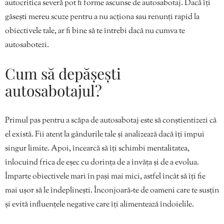
autocritica severă pot fi forme ascunse de autosabotaj. Dacă îți
găsești mereu scuze pentru a nu acționa sau renunți rapid la
obiectivele tale, ar fi bine să te întrebi dacă nu cumva te
autosabotezi.
Cum să depășești
autosabotajul?
Primul pas pentru a scăpa de autosabotaj este să conștientizezi că
el există. Fii atent la gândurile tale și analizează dacă îți impui
singur limite. Apoi, încearcă să îți schimbi mentalitatea,
înlocuind frica de eșec cu dorința de a învăța și de a evolua.
Împarte obiectivele mari în pași mai mici, astfel încât să îți fie
mai ușor să le îndeplinești. Înconjoară-te de oameni care te susțin
și evită influențele negative care îți alimentează îndoielile.