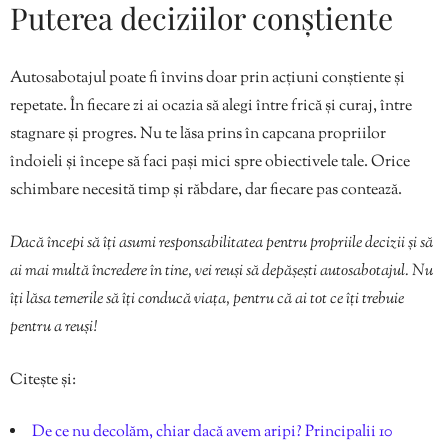
Puterea deciziilor conștiente
Autosabotajul poate fi învins doar prin acțiuni conștiente și
repetate. În fiecare zi ai ocazia să alegi între frică și curaj, între
stagnare și progres. Nu te lăsa prins în capcana propriilor
îndoieli și începe să faci pași mici spre obiectivele tale. Orice
schimbare necesită timp și răbdare, dar fiecare pas contează.
Dacă începi să îți asumi responsabilitatea pentru propriile decizii și să
ai mai multă încredere în tine, vei reuși să depășești autosabotajul. Nu
îți lăsa temerile să îți conducă viața, pentru că ai tot ce îți trebuie
pentru a reuși!
Citește și:
De ce nu decolăm, chiar dacă avem aripi? Principalii 10