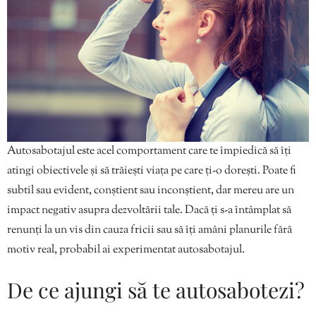
Autosabotajul este acel comportament care te împiedică să îți
atingi obiectivele și să trăiești viața pe care ți-o dorești. Poate fi
subtil sau evident, conștient sau inconștient, dar mereu are un
impact negativ asupra dezvoltării tale. Dacă ți s-a întâmplat să
renunți la un vis din cauza fricii sau să îți amâni planurile fără
motiv real, probabil ai experimentat autosabotajul.
De ce ajungi să te autosabotezi?