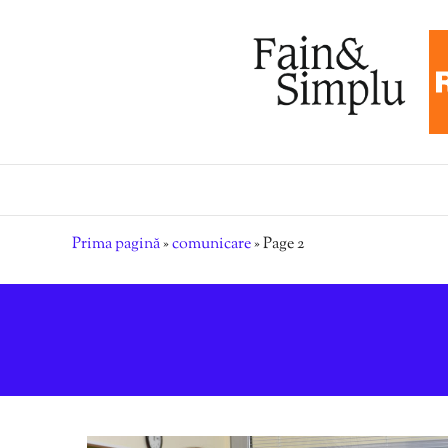
Prima pagină
»
comunicare
»
Page 2