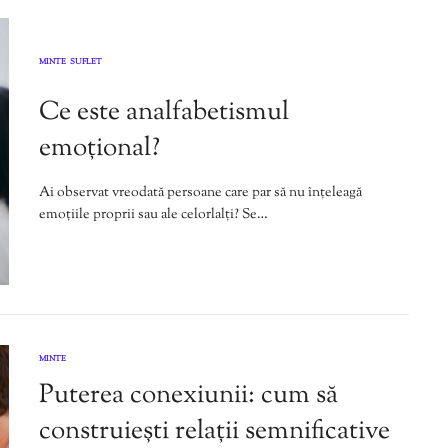
MINTE
SUFLET
,
Ce este analfabetismul
emoțional?
Ai observat vreodată persoane care par să nu înțeleagă
emoțiile proprii sau ale celorlalți? Se…
MINTE
Puterea conexiunii: cum să
construiești relații semnificative