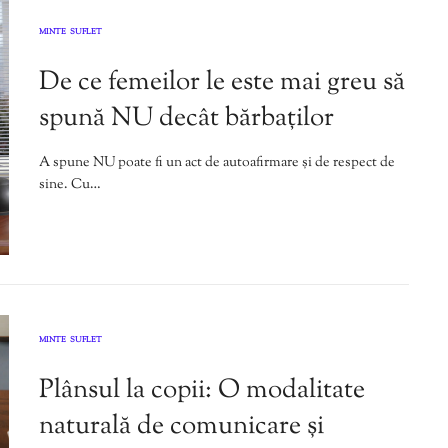
MINTE
SUFLET
,
De ce femeilor le este mai greu să
spună NU decât bărbaților
A spune NU poate fi un act de autoafirmare și de respect de
sine. Cu…
MINTE
SUFLET
,
Plânsul la copii: O modalitate
naturală de comunicare și