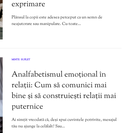
exprimare
Plânsul la copii este adesea perceput ca un semn de
neajutorare sau manipulare. Cu toate…
MINTE
SUFLET
,
Analfabetismul emoțional în
relații: Cum să comunici mai
bine și să construiești relații mai
puternice
Ai simțit vreodată că, deși spui cuvintele potrivite, mesajul
tău nu ajunge la celălalt? Sau…