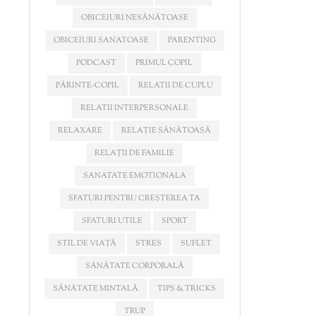
OBICEIURI NESĂNĂTOASE
OBICEIURI SANATOASE
PARENTING
PODCAST
PRIMUL COPIL
PĂRINTE-COPIL
RELATII DE CUPLU
RELATII INTERPERSONALE
RELAXARE
RELAȚIE SĂNĂTOASĂ
RELAȚII DE FAMILIE
SANATATE EMOTIONALA
SFATURI PENTRU CREȘTEREA TA
SFATURI UTILE
SPORT
STIL DE VIAȚĂ
STRES
SUFLET
SĂNĂTATE CORPORALĂ
SĂNĂTATE MINTALĂ
TIPS & TRICKS
TRUP