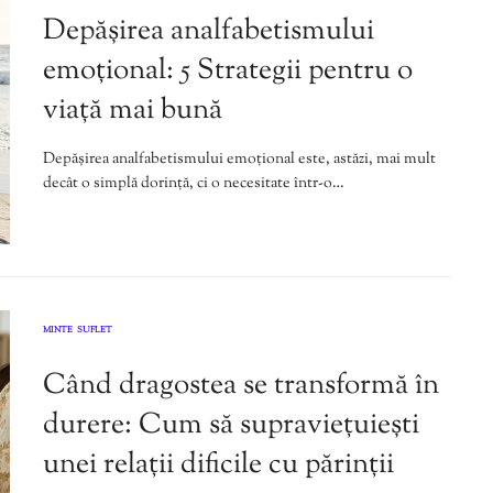
Depășirea analfabetismului
emoțional: 5 Strategii pentru o
viață mai bună
Depășirea analfabetismului emoțional este, astăzi, mai mult
decât o simplă dorință, ci o necesitate într-o…
MINTE
SUFLET
,
Când dragostea se transformă în
durere: Cum să supraviețuiești
unei relații dificile cu părinții