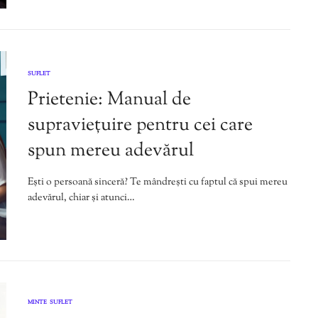
SUFLET
Prietenie: Manual de
supraviețuire pentru cei care
spun mereu adevărul
Ești o persoană sinceră? Te mândrești cu faptul că spui mereu
adevărul, chiar și atunci…
MINTE
SUFLET
,