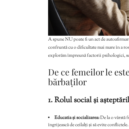
A spune NU poate fi un act de autoafirmare 
confruntă cu o dificultate mai mare în a ros
explorăm împreună factorii psihologici, soci
De ce femeilor le es
bărbaților
1. Rolul social și așteptări
Educatia și socializarea:
De la o vârstă f
îngrijească de ceilalți și să evite conflicte