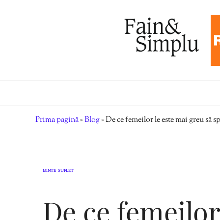
Prima pagină
»
Blog
»
De ce femeilor le este mai greu să 
MINTE
SUFLET
,
De ce femeilor