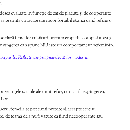
r.
esea evaluate în funcție de cât de plăcute și de cooperante
e să se simtă vinovate sau inconfortabil atunci când refuză o
asociază femeilor trăsături precum empatia, compasiunea și
i convingerea că a spune NU este un comportament nefeminin.
otipurile: Reflecții asupra prejudecăților moderne
nsecințele sociale ale unui refuz, cum ar fi respingerea,
ilor.
ucru, femeile se pot simți presate să accepte sarcini
e, de teamă de a nu fi văzute ca fiind necooperante sau