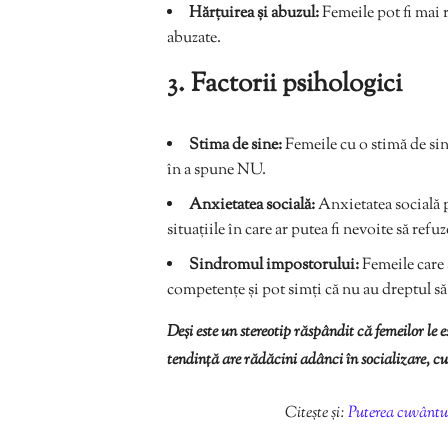
Hărțuirea și abuzul:
Femeile pot fi mai r
abuzate.
3. Factorii psihologici
Stima de sine:
Femeile cu o stimă de sine
în a spune NU.
Anxietatea socială:
Anxietatea socială po
situațiile în care ar putea fi nevoite să refuz
Sindromul impostorului:
Femeile care 
competențe și pot simți că nu au dreptul să
Deși este un stereotip răspândit că femeilor l
tendință are rădăcini adânci în socializare, cul
Citește și:
Puterea cuvântu