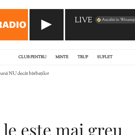
LIVE
Ascultă în Winamp
CLUB PENTRU
MINTE
TRUP
SUFLET
spună NU decât bărbaților
 le este mai greu