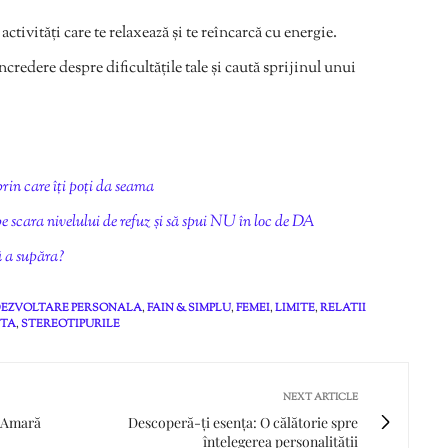
tivități care te relaxează și te reîncarcă cu energie.
redere despre dificultățile tale și caută sprijinul unui
rin care îți poți da seama
e scara nivelului de refuz și să spui NU în loc de DA
ă a supăra?
EZVOLTARE PERSONALA
,
FAIN & SIMPLU
,
FEMEI
,
LIMITE
,
RELATII
 TA
,
STEREOTIPURILE
NEXT ARTICLE
e-Amară
Descoperă-ți esența: O călătorie spre
înțelegerea personalității