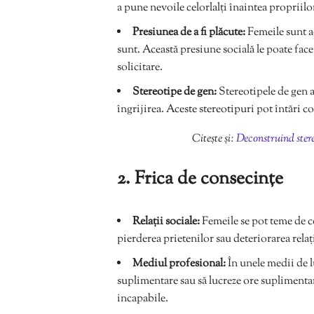
a pune nevoile celorlalți înaintea propriilo
Presiunea de a fi plăcute:
Femeile sunt ad
sunt. Această presiune socială le poate fac
solicitare.
Stereotipe de gen:
Stereotipele de gen 
îngrijirea. Aceste stereotipuri pot întăr
Citește și:
Deconstruind stere
2. Frica de consecințe
Relații sociale:
Femeile se pot teme de co
pierderea prietenilor sau deteriorarea relați
Mediul profesional:
În unele medii de l
suplimentare sau să lucreze ore suplimentar
incapabile.