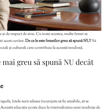
și de respect de sine. Cu toate acestea, multe femei se
ti acest cuvânt.
De ce le este femeilor greu să spună NU?
Să
ali și culturali care contribuie la această tendință.
te mai greu să spună NU decât
le
ragedă, fetele sunt adesea încurajate să fie amabile, să se
le. Această educație poate duce la internalizarea unei tendințe de