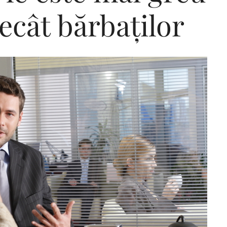
ecât bărbaților
Editorial Miha
Morar: CUM L-
SALVAT PE FĂ
FRUMOS