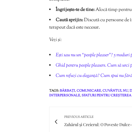
Îngrijește-te de tine:
Alocă timp pentru ac
Caută sprijin:
Discută cu persoane de înc
terapeut dacă este necesar.
Vezi și:
Ești sau nu un “people pleaser”? 5 moduri p
Ghid pentru people pleasers. Cum să urci p
Cum refuzi cu eleganță? Cum spui nu făr
TAGS:
BĂRBAȚI
,
COMUNICARE
,
CUVÂNTUL NU
,
D
INTERPERSONALE
,
SFATURI PENTRU CREȘTEREA
PREVIOUS ARTICLE
Zahărul și Creierul: O Poveste Dulc