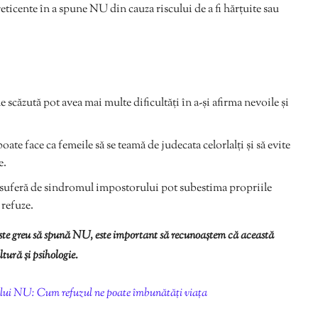
eticente în a spune NU din cauza riscului de a fi hărțuite sau
 scăzută pot avea mai multe dificultăți în a-și afirma nevoile și
ate face ca femeile să se teamă de judecata celorlalți și să evite
e.
suferă de sindromul impostorului pot subestima propriile
 refuze.
e este greu să spună NU, este important să recunoaștem că această
tură și psihologie.
lui NU: Cum refuzul ne poate îmbunătăți viața