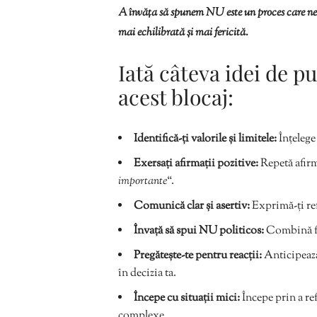
A învăța să spunem NU este un proces care neces
mai echilibrată și mai fericită.
Iată câteva idei de p
acest blocaj:
Identifică-ți valorile și limitele:
Înțelege 
Exersați afirmații pozitive:
Repetă afir
importante
“.
Comunică clar și asertiv:
Exprimă-ți ref
Învață să spui NU politicos:
Combină fer
Pregătește-te pentru reacții:
Anticipează 
în decizia ta.
Începe cu situații mici:
Începe prin a ref
complexe.