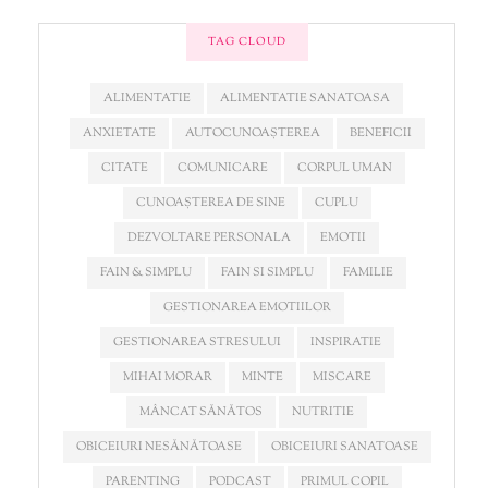
TAG CLOUD
ALIMENTATIE
ALIMENTATIE SANATOASA
ANXIETATE
AUTOCUNOAȘTEREA
BENEFICII
CITATE
COMUNICARE
CORPUL UMAN
CUNOAȘTEREA DE SINE
CUPLU
DEZVOLTARE PERSONALA
EMOTII
FAIN & SIMPLU
FAIN SI SIMPLU
FAMILIE
GESTIONAREA EMOTIILOR
GESTIONAREA STRESULUI
INSPIRATIE
MIHAI MORAR
MINTE
MISCARE
MÂNCAT SĂNĂTOS
NUTRITIE
OBICEIURI NESĂNĂTOASE
OBICEIURI SANATOASE
PARENTING
PODCAST
PRIMUL COPIL