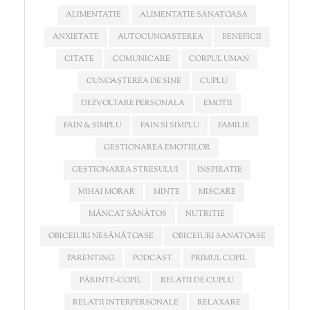
ALIMENTATIE
ALIMENTATIE SANATOASA
ANXIETATE
AUTOCUNOAȘTEREA
BENEFICII
CITATE
COMUNICARE
CORPUL UMAN
CUNOAȘTEREA DE SINE
CUPLU
DEZVOLTARE PERSONALA
EMOTII
FAIN & SIMPLU
FAIN SI SIMPLU
FAMILIE
GESTIONAREA EMOTIILOR
GESTIONAREA STRESULUI
INSPIRATIE
MIHAI MORAR
MINTE
MISCARE
MÂNCAT SĂNĂTOS
NUTRITIE
OBICEIURI NESĂNĂTOASE
OBICEIURI SANATOASE
PARENTING
PODCAST
PRIMUL COPIL
PĂRINTE-COPIL
RELATII DE CUPLU
RELATII INTERPERSONALE
RELAXARE