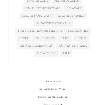
PĂRINTE-COPIL
RELATII DE CUPLU
RELATII INTERPERSONALE
RELAXARE
RELAȚIE SĂNĂTOASĂ
RELAȚII DE FAMILIE
SANATATE EMOTIONALA
SFATURI PENTRU CREȘTEREA TA
SFATURI UTILE
SPORT
STIL DE VIAȚĂ
STRES
SUFLET
SĂNĂTATE CORPORALĂ
SĂNĂTATE MINTALĂ
TIPS & TRICKS
TRUP
Prima pagina
Editoriale Mihai Morar
Podcast cu Mihai Morar