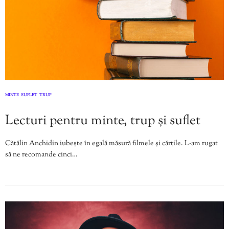
MINTE
SUFLET
TRUP
,
,
Lecturi pentru minte, trup și suflet
Cătălin Anchidin iubește în egală măsură filmele și cărțile. L-am rugat
să ne recomande cinci…