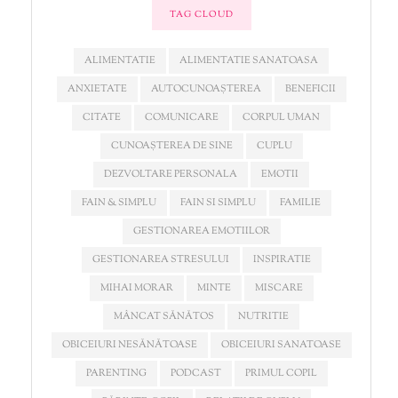
TAG CLOUD
ALIMENTATIE
ALIMENTATIE SANATOASA
ANXIETATE
AUTOCUNOAȘTEREA
BENEFICII
CITATE
COMUNICARE
CORPUL UMAN
CUNOAȘTEREA DE SINE
CUPLU
DEZVOLTARE PERSONALA
EMOTII
FAIN & SIMPLU
FAIN SI SIMPLU
FAMILIE
GESTIONAREA EMOTIILOR
GESTIONAREA STRESULUI
INSPIRATIE
MIHAI MORAR
MINTE
MISCARE
MÂNCAT SĂNĂTOS
NUTRITIE
OBICEIURI NESĂNĂTOASE
OBICEIURI SANATOASE
PARENTING
PODCAST
PRIMUL COPIL