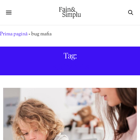
Prima pagină
»
bug mafia
Tag:
BUG MAFIA