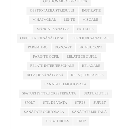
GESTIONAREA EMOTIILOR
GESTIONAREA STRESULUI
INSPIRATIE
MIHAI MORAR
MINTE
MISCARE
MÂNCAT SĂNĂTOS
NUTRITIE
OBICEIURI NESĂNĂTOASE
OBICEIURI SANATOASE
PARENTING
PODCAST
PRIMUL COPIL
PĂRINTE-COPIL
RELATII DE CUPLU
RELATII INTERPERSONALE
RELAXARE
RELAȚIE SĂNĂTOASĂ
RELAȚII DE FAMILIE
SANATATE EMOTIONALA
SFATURI PENTRU CREȘTEREA TA
SFATURI UTILE
SPORT
STIL DE VIAȚĂ
STRES
SUFLET
SĂNĂTATE CORPORALĂ
SĂNĂTATE MINTALĂ
TIPS & TRICKS
TRUP