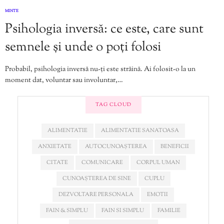
MINTE
Psihologia inversă: ce este, care sunt
semnele și unde o poți folosi
Probabil, psihologia inversă nu-ți este străină. Ai folosit-o la un
moment dat, voluntar sau involuntar,…
TAG CLOUD
ALIMENTATIE
ALIMENTATIE SANATOASA
ANXIETATE
AUTOCUNOAȘTEREA
BENEFICII
CITATE
COMUNICARE
CORPUL UMAN
CUNOAȘTEREA DE SINE
CUPLU
DEZVOLTARE PERSONALA
EMOTII
FAIN & SIMPLU
FAIN SI SIMPLU
FAMILIE