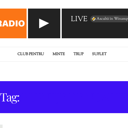
LIVE
Ascultă în Winamp
CLUB PENTRU
MINTE
TRUP
SUFLET
Tag:
BUFNIȚE DE NOAPTE