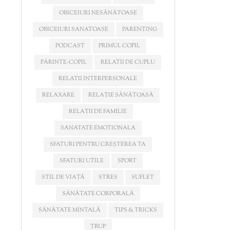
OBICEIURI NESĂNĂTOASE
OBICEIURI SANATOASE
PARENTING
PODCAST
PRIMUL COPIL
PĂRINTE-COPIL
RELATII DE CUPLU
RELATII INTERPERSONALE
RELAXARE
RELAȚIE SĂNĂTOASĂ
RELAȚII DE FAMILIE
SANATATE EMOTIONALA
SFATURI PENTRU CREȘTEREA TA
SFATURI UTILE
SPORT
STIL DE VIAȚĂ
STRES
SUFLET
SĂNĂTATE CORPORALĂ
SĂNĂTATE MINTALĂ
TIPS & TRICKS
TRUP