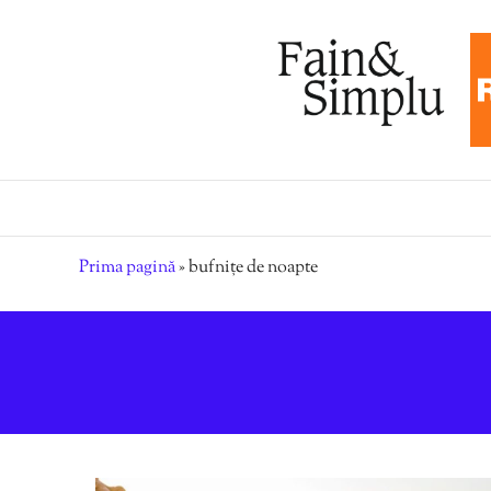
Prima pagină
»
bufnițe de noapte