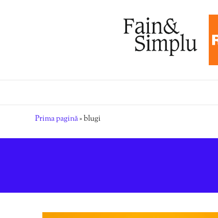
Prima pagină
»
blugi