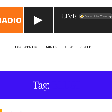
LIVE
Ascultă în Winamp
CLUB PENTRU
MINTE
TRUP
SUFLET
Tag:
BLUGI