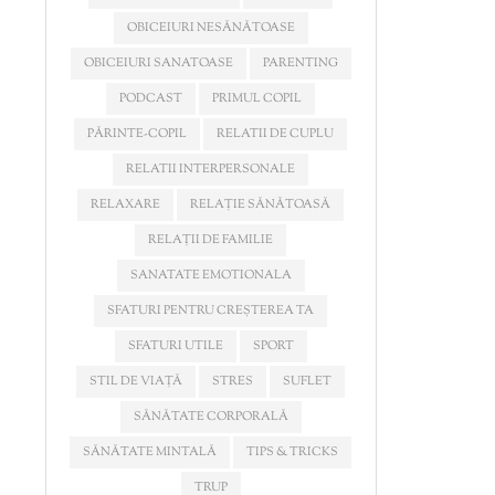
OBICEIURI NESĂNĂTOASE
OBICEIURI SANATOASE
PARENTING
PODCAST
PRIMUL COPIL
PĂRINTE-COPIL
RELATII DE CUPLU
RELATII INTERPERSONALE
RELAXARE
RELAȚIE SĂNĂTOASĂ
RELAȚII DE FAMILIE
SANATATE EMOTIONALA
SFATURI PENTRU CREȘTEREA TA
SFATURI UTILE
SPORT
STIL DE VIAȚĂ
STRES
SUFLET
SĂNĂTATE CORPORALĂ
SĂNĂTATE MINTALĂ
TIPS & TRICKS
TRUP