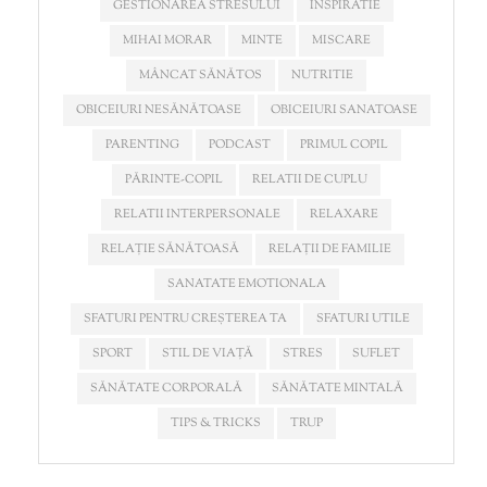
GESTIONAREA STRESULUI
INSPIRATIE
MIHAI MORAR
MINTE
MISCARE
MÂNCAT SĂNĂTOS
NUTRITIE
OBICEIURI NESĂNĂTOASE
OBICEIURI SANATOASE
PARENTING
PODCAST
PRIMUL COPIL
PĂRINTE-COPIL
RELATII DE CUPLU
RELATII INTERPERSONALE
RELAXARE
RELAȚIE SĂNĂTOASĂ
RELAȚII DE FAMILIE
SANATATE EMOTIONALA
SFATURI PENTRU CREȘTEREA TA
SFATURI UTILE
SPORT
STIL DE VIAȚĂ
STRES
SUFLET
SĂNĂTATE CORPORALĂ
SĂNĂTATE MINTALĂ
TIPS & TRICKS
TRUP