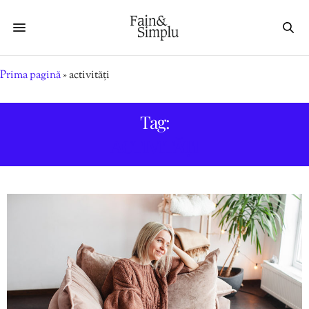
Prima pagină
»
activități
Tag:
ACTIVITĂȚI