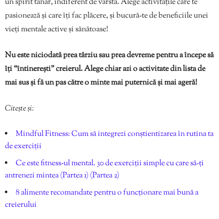
un spirit tânăr, indiferent de vârstă. Alege activitățile care te
pasionează și care îți fac plăcere, și bucură-te de beneficiile unei
vieți mentale active și sănătoase!
Nu este niciodată prea târziu sau prea devreme pentru a începe să
îți “întinerești” creierul. Alege chiar azi o activitate din lista de
mai sus și fă un pas către o minte mai puternică și mai ageră!
Citește și:
Mindful Fitness: Cum să integrezi conștientizarea în rutina ta
de exerciții
Ce este fitness-ul mental. 30 de exerciții simple cu care să-ți
antrenezi mintea (Partea 1)
(Partea 2)
8 alimente recomandate pentru o funcționare mai bună a
creierului