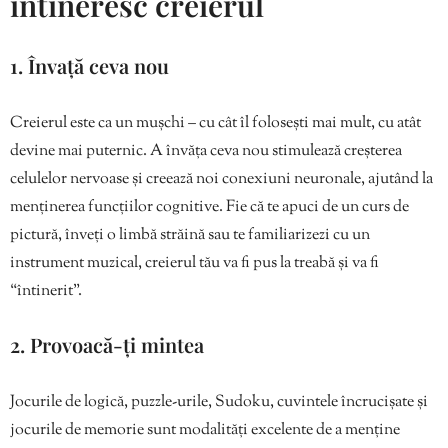
întineresc creierul
1. Învață ceva nou
Creierul este ca un mușchi – cu cât îl folosești mai mult, cu atât
devine mai puternic. A învăța ceva nou stimulează creșterea
celulelor nervoase și creează noi conexiuni neuronale, ajutând la
menținerea funcțiilor cognitive. Fie că te apuci de un curs de
pictură, înveți o limbă străină sau te familiarizezi cu un
instrument muzical, creierul tău va fi pus la treabă și va fi
“întinerit”.
2. Provoacă-ți mintea
Jocurile de logică, puzzle-urile, Sudoku, cuvintele încrucișate și
jocurile de memorie sunt modalități excelente de a menține