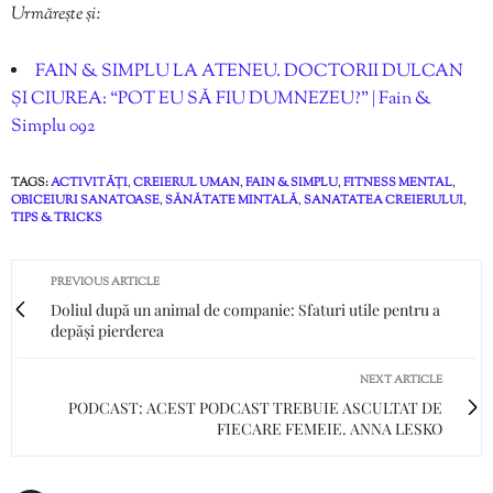
Urmărește și:
FAIN & SIMPLU LA ATENEU. DOCTORII DULCAN
ȘI CIUREA: “POT EU SĂ FIU DUMNEZEU?” | Fain &
Simplu 092
TAGS:
ACTIVITĂȚI
,
CREIERUL UMAN
,
FAIN & SIMPLU
,
FITNESS MENTAL
,
OBICEIURI SANATOASE
,
SĂNĂTATE MINTALĂ
,
SANATATEA CREIERULUI
,
TIPS & TRICKS
PREVIOUS ARTICLE
Doliul după un animal de companie: Sfaturi utile pentru a
depăși pierderea
NEXT ARTICLE
PODCAST: ACEST PODCAST TREBUIE ASCULTAT DE
FIECARE FEMEIE. ANNA LESKO