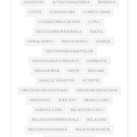
ANXIETATE
AUTOCUNOAȘTEREA
BENEFICII
CITATE
COMUNICARE
CORPUL UMAN
CUNOAȘTEREA DE SINE
CUPLU
DEZVOLTARE PERSONALA
EMOTII
FAIN & SIMPLU
FAIN SI SIMPLU
FAMILIE
GESTIONAREA EMOTIILOR
GESTIONAREA STRESULUI
INSPIRATIE
MIHAI MORAR
MINTE
MISCARE
MÂNCAT SĂNĂTOS
NUTRITIE
OBICEIURI NESĂNĂTOASE
OBICEIURI SANATOASE
PARENTING
PODCAST
PRIMUL COPIL
PĂRINTE-COPIL
RELATII DE CUPLU
RELATII INTERPERSONALE
RELAXARE
RELAȚIE SĂNĂTOASĂ
RELAȚII DE FAMILIE