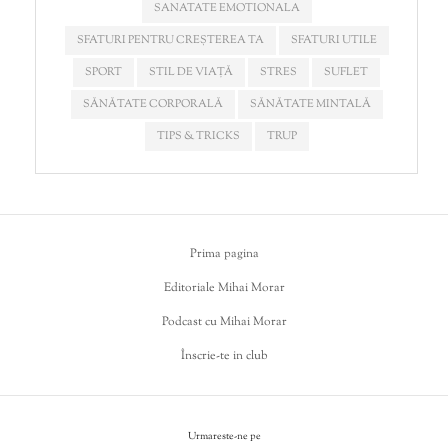
SANATATE EMOTIONALA
SFATURI PENTRU CREȘTEREA TA
SFATURI UTILE
SPORT
STIL DE VIAȚĂ
STRES
SUFLET
SĂNĂTATE CORPORALĂ
SĂNĂTATE MINTALĂ
TIPS & TRICKS
TRUP
Prima pagina
Editoriale Mihai Morar
Podcast cu Mihai Morar
Înscrie-te in club
Urmareste-ne pe