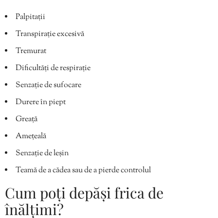
Palpitații
Transpirație excesivă
Tremurat
Dificultăți de respirație
Senzație de sufocare
Durere în piept
Greață
Amețeală
Senzație de leșin
Teamă de a cădea sau de a pierde controlul
Cum poți depăși frica de
înălțimi?