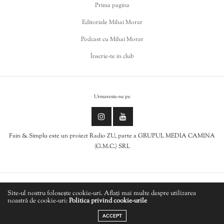
Prima pagina
Editoriale Mihai Morar
Podcast cu Mihai Morar
Înscrie-te in club
Urmareste-ne pe
Fain & Simplu este un proiect Radio ZU, parte a GRUPUL MEDIA CAMINA
(G.M.C.) SRL
Politica de cookies
Site-ul nostru folosește cookie-uri. Aflați mai multe despre utilizarea
noastră de cookie-uri:
Politica privind cookie-urile
LIVE
Politică de confidențialitate
ACCEPT
CRAIG WALKER - Get Arrested