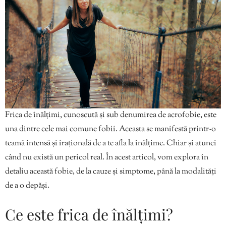
Frica de înălțimi, cunoscută și sub denumirea de acrofobie, este
una dintre cele mai comune fobii. Aceasta se manifestă printr-o
teamă intensă și irațională de a te afla la înălțime. Chiar și atunci
când nu există un pericol real. În acest articol, vom explora în
detaliu această fobie, de la cauze și simptome, până la modalități
de a o depăși.
Ce este frica de înălțimi?