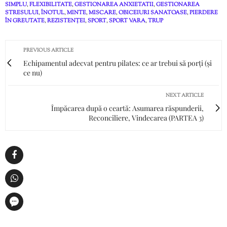
SIMPLU
,
FLEXIBILITATE
,
GESTIONAREA ANXIETATII
,
GESTIONAREA
STRESULUI
,
ÎNOTUL
,
MINTE
,
MISCARE
,
OBICEIURI SANATOASE
,
PIERDERE
ÎN GREUTATE
,
REZISTENȚEI
,
SPORT
,
SPORT VARA
,
TRUP
PREVIOUS ARTICLE
Echipamentul adecvat pentru pilates: ce ar trebui să porți (și
ce nu)
NEXT ARTICLE
Împăcarea după o ceartă: Asumarea răspunderii,
Reconciliere, Vindecarea (PARTEA 3)