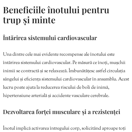
Beneficiile înotului pentru
trup și minte
Întărirea sistemului cardiovascular
Una dintre cele mai evidente recompense ale înotului este
întărirea sistemului cardiovascular. Pe măsură ce înoți, mușchii
inimii se contractă și se relaxează. Îmbunătățesc astfel circulația
sângelui și eficiența sistemului cardiovascular în ansamblu. Acest
lucru poate ajuta la reducerea riscului de boli de inimă,
hipertensiune arterială și accidente vasculare cerebrale.
Dezvoltarea forței musculare și a rezistenței
Înotul implică activarea întregului corp, solicitând aproape toți