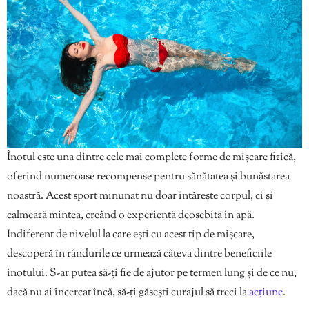
Înotul este una dintre cele mai complete forme de mișcare fizică,
oferind numeroase recompense pentru sănătatea și bunăstarea
noastră. Acest sport minunat nu doar întărește corpul, ci și
calmează mintea, creând o experiență deosebită în apă.
Indiferent de nivelul la care ești cu acest tip de mișcare,
descoperă în rândurile ce urmează câteva dintre beneficiile
înotului. S-ar putea să-ți fie de ajutor pe termen lung și de ce nu,
dacă nu ai încercat încă, să-ți găsești curajul să treci la
acțiune
.