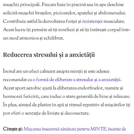
mușchii principali. Fiecare baie în piscină sau în ape deschise
solicită mușchii brațelor, picioarelor, spatelui și abdomenului.
Contribuie astfel la dezvoltarea forței și
rezistenței
musculare.
Acest lucru îți permite să îți tonifiezi și să îți întărești corpul într-
un mod armonios și echilibrat.
Reducerea stresului și a anxietății
Înotul are un efect calmant asupra minții și este adesea
recomandat ca
o formă de eliberare a stresului și a anxietății
.
Acest sport aerobic ajută la eliberarea endorfinelor, numite și
hormonii fericirii, care induc o stare generală de bine și relaxare.
În plus, simțul de plutire în apă și ritmul repetitiv al mișcărilor îți
pot oferi o senzație de liniște și deconectare.
Citește și:
Mișcarea înseamnă sănătate pentru MINTE, înainte de