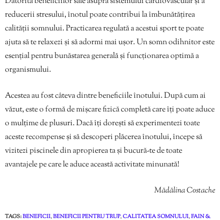
Datorită beneficiilor sale asupra sistemului cardiovascular și a
reducerii stresului, înotul poate contribui la îmbunătățirea
calității somnului. Practicarea regulată a acestui sport te poate
ajuta să te relaxezi și să adormi mai ușor. Un somn odihnitor este
esențial pentru bunăstarea generală și funcționarea optimă a
organismului.
Acestea au fost câteva dintre beneficiile înotului. După cum ai
văzut, este o formă de mișcare fizică completă care îți poate aduce
o mulțime de plusuri. Dacă îți dorești să experimentezi toate
aceste recompense și să descoperi plăcerea înotului, începe să
vizitezi piscinele din apropierea ta și bucură-te de toate
avantajele pe care le aduce această activitate minunată!
Mădălina Costache
TAGS:
BENEFICII
,
BENEFICII PENTRU TRUP
,
CALITATEA SOMNULUI
,
FAIN &