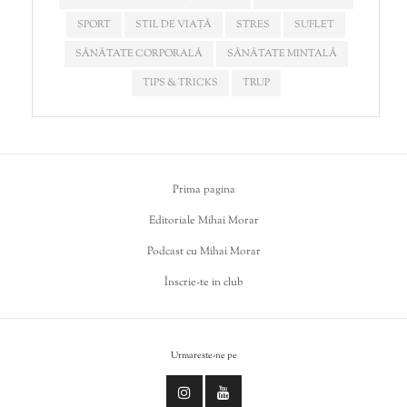
SPORT
STIL DE VIAȚĂ
STRES
SUFLET
SĂNĂTATE CORPORALĂ
SĂNĂTATE MINTALĂ
TIPS & TRICKS
TRUP
Prima pagina
Editoriale Mihai Morar
Podcast cu Mihai Morar
Înscrie-te in club
Urmareste-ne pe