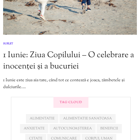
SUFLET
1 Iunie: Ziua Copilului – O celebrare a
inocenței și a bucuriei
1 Iunie este ziua aia tare, când tot ce contează e joaca, zâmbetele și
dulciurile.…
TAG CLOUD
ALIMENTATIE
ALIMENTATIE SANATOASA
ANXIETATE
AUTOCUNOAȘTEREA
BENEFICII
CITATE
COMUNICARE
CORPUL UMAN