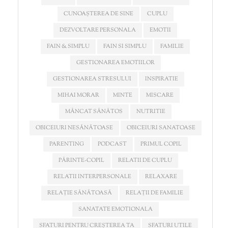
CUNOAȘTEREA DE SINE
CUPLU
DEZVOLTARE PERSONALA
EMOTII
FAIN & SIMPLU
FAIN SI SIMPLU
FAMILIE
GESTIONAREA EMOTIILOR
GESTIONAREA STRESULUI
INSPIRATIE
MIHAI MORAR
MINTE
MISCARE
MÂNCAT SĂNĂTOS
NUTRITIE
OBICEIURI NESĂNĂTOASE
OBICEIURI SANATOASE
PARENTING
PODCAST
PRIMUL COPIL
PĂRINTE-COPIL
RELATII DE CUPLU
RELATII INTERPERSONALE
RELAXARE
RELAȚIE SĂNĂTOASĂ
RELAȚII DE FAMILIE
SANATATE EMOTIONALA
SFATURI PENTRU CREȘTEREA TA
SFATURI UTILE