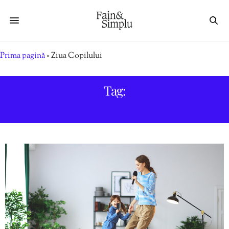
Prima pagină
»
Ziua Copilului
Tag:
ZIUA COPILULUI