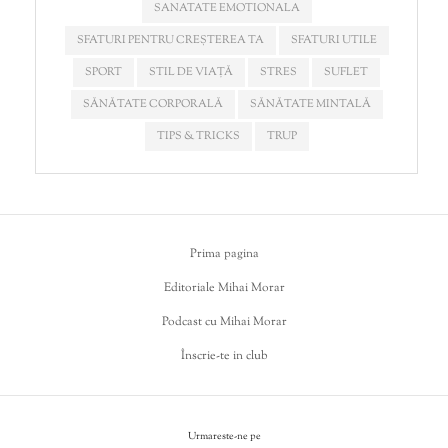
SANATATE EMOTIONALA
SFATURI PENTRU CREȘTEREA TA
SFATURI UTILE
SPORT
STIL DE VIAȚĂ
STRES
SUFLET
SĂNĂTATE CORPORALĂ
SĂNĂTATE MINTALĂ
TIPS & TRICKS
TRUP
Prima pagina
Editoriale Mihai Morar
Podcast cu Mihai Morar
Înscrie-te in club
Urmareste-ne pe