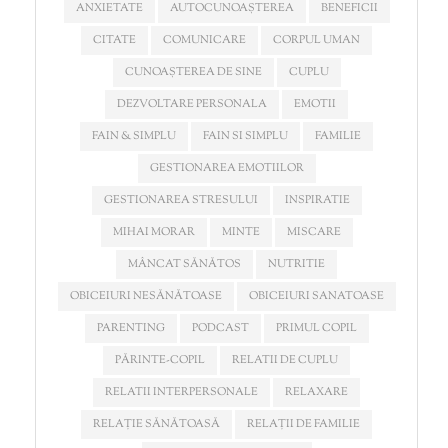
ANXIETATE
AUTOCUNOAȘTEREA
BENEFICII
CITATE
COMUNICARE
CORPUL UMAN
CUNOAȘTEREA DE SINE
CUPLU
DEZVOLTARE PERSONALA
EMOTII
FAIN & SIMPLU
FAIN SI SIMPLU
FAMILIE
GESTIONAREA EMOTIILOR
GESTIONAREA STRESULUI
INSPIRATIE
MIHAI MORAR
MINTE
MISCARE
MÂNCAT SĂNĂTOS
NUTRITIE
OBICEIURI NESĂNĂTOASE
OBICEIURI SANATOASE
PARENTING
PODCAST
PRIMUL COPIL
PĂRINTE-COPIL
RELATII DE CUPLU
RELATII INTERPERSONALE
RELAXARE
RELAȚIE SĂNĂTOASĂ
RELAȚII DE FAMILIE