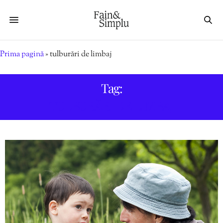
Prima pagină
»
tulburări de limbaj
Tag:
TULBURĂRI DE LIMBAJ