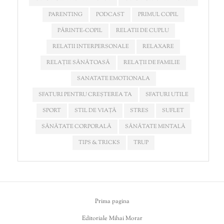
PARENTING
PODCAST
PRIMUL COPIL
PĂRINTE-COPIL
RELATII DE CUPLU
RELATII INTERPERSONALE
RELAXARE
RELAȚIE SĂNĂTOASĂ
RELAȚII DE FAMILIE
SANATATE EMOTIONALA
SFATURI PENTRU CREȘTEREA TA
SFATURI UTILE
SPORT
STIL DE VIAȚĂ
STRES
SUFLET
SĂNĂTATE CORPORALĂ
SĂNĂTATE MINTALĂ
TIPS & TRICKS
TRUP
Prima pagina
Editoriale Mihai Morar