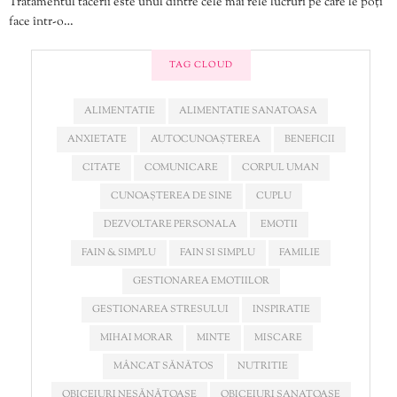
Tratamentul tăcerii este unul dintre cele mai rele lucruri pe care le poți
face într-o…
TAG CLOUD
ALIMENTATIE
ALIMENTATIE SANATOASA
ANXIETATE
AUTOCUNOAȘTEREA
BENEFICII
CITATE
COMUNICARE
CORPUL UMAN
CUNOAȘTEREA DE SINE
CUPLU
DEZVOLTARE PERSONALA
EMOTII
FAIN & SIMPLU
FAIN SI SIMPLU
FAMILIE
GESTIONAREA EMOTIILOR
GESTIONAREA STRESULUI
INSPIRATIE
MIHAI MORAR
MINTE
MISCARE
MÂNCAT SĂNĂTOS
NUTRITIE
OBICEIURI NESĂNĂTOASE
OBICEIURI SANATOASE