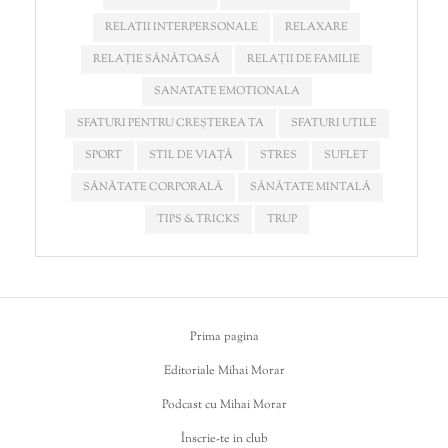
RELATII INTERPERSONALE
RELAXARE
RELAȚIE SĂNĂTOASĂ
RELAȚII DE FAMILIE
SANATATE EMOTIONALA
SFATURI PENTRU CREȘTEREA TA
SFATURI UTILE
SPORT
STIL DE VIAȚĂ
STRES
SUFLET
SĂNĂTATE CORPORALĂ
SĂNĂTATE MINTALĂ
TIPS & TRICKS
TRUP
Prima pagina
Editoriale Mihai Morar
Podcast cu Mihai Morar
Înscrie-te in club