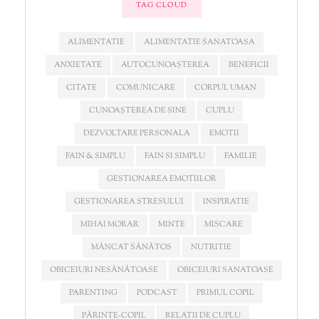
TAG CLOUD
ALIMENTATIE
ALIMENTATIE SANATOASA
ANXIETATE
AUTOCUNOAȘTEREA
BENEFICII
CITATE
COMUNICARE
CORPUL UMAN
CUNOAȘTEREA DE SINE
CUPLU
DEZVOLTARE PERSONALA
EMOTII
FAIN & SIMPLU
FAIN SI SIMPLU
FAMILIE
GESTIONAREA EMOTIILOR
GESTIONAREA STRESULUI
INSPIRATIE
MIHAI MORAR
MINTE
MISCARE
MÂNCAT SĂNĂTOS
NUTRITIE
OBICEIURI NESĂNĂTOASE
OBICEIURI SANATOASE
PARENTING
PODCAST
PRIMUL COPIL
PĂRINTE-COPIL
RELATII DE CUPLU