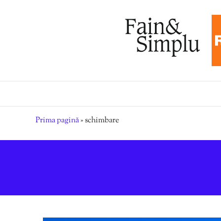
Prima pagină
»
schimbare