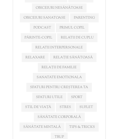
OBICEIURI NESĂNĂTOASE
OBICEIURI SANATOASE
PARENTING
PODCAST
PRIMUL COPIL
PĂRINTE-COPIL
RELATII DE CUPLU
RELATII INTERPERSONALE
RELAXARE
RELAȚIE SĂNĂTOASĂ
RELAȚII DE FAMILIE
SANATATE EMOTIONALA
SFATURI PENTRU CREȘTEREA TA
SFATURI UTILE
SPORT
STIL DE VIAȚĂ
STRES
SUFLET
SĂNĂTATE CORPORALĂ
SĂNĂTATE MINTALĂ
TIPS & TRICKS
TRUP