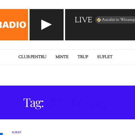
LIVE
Ascultă în Winamp
CLUB PENTRU
MINTE
TRUP
SUFLET
Tag:
SCHIMBARE
SUFLET