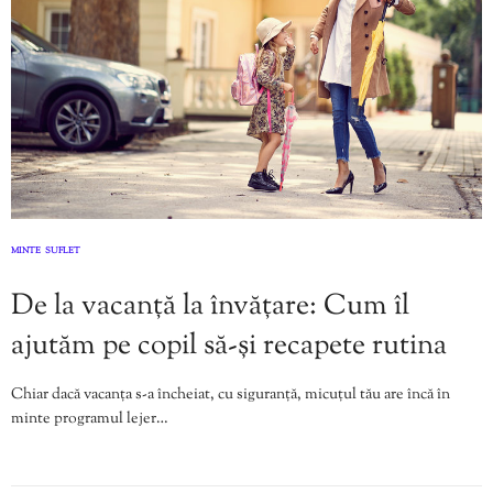
MINTE
SUFLET
,
De la vacanță la învățare: Cum îl
ajutăm pe copil să-și recapete rutina
Chiar dacă vacanța s-a încheiat, cu siguranță, micuțul tău are încă în
minte programul lejer…