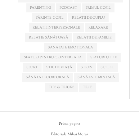
PARENTING
PODCAST
PRIMUL COPIL
PĂRINTE-COPIL
RELATII DE CUPLU
RELATII INTERPERSONALE
RELAXARE
RELAȚIE SĂNĂTOASĂ
RELAȚII DE FAMILIE
SANATATE EMOTIONALA
SFATURI PENTRU CREȘTEREA TA
SFATURI UTILE
SPORT
STIL DE VIAȚĂ
STRES
SUFLET
SĂNĂTATE CORPORALĂ
SĂNĂTATE MINTALĂ
TIPS & TRICKS
TRUP
Prima pagina
Editoriale Mihai Morar