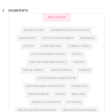
OLDER POSTS
TAG CLOUD
ALIMENTATIE
ALIMENTATIE SANATOASA
ANXIETATE
AUTOCUNOAȘTEREA
BENEFICII
CITATE
COMUNICARE
CORPUL UMAN
CUNOAȘTEREA DE SINE
CUPLU
DEZVOLTARE PERSONALA
EMOTII
FAIN & SIMPLU
FAIN SI SIMPLU
FAMILIE
GESTIONAREA EMOTIILOR
GESTIONAREA STRESULUI
INSPIRATIE
MIHAI MORAR
MINTE
MISCARE
MÂNCAT SĂNĂTOS
NUTRITIE
OBICEIURI NESĂNĂTOASE
OBICEIURI SANATOASE