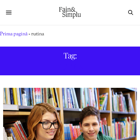
Prima pagină
»
rutina
Tag:
RUTINA